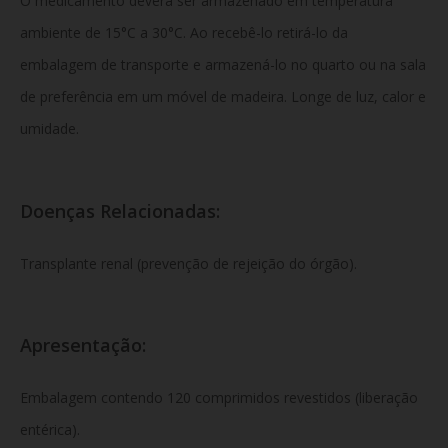
O medicamento deverá ser armazenado em temperatura
ambiente de 15°C a 30°C. Ao recebê-lo retirá-lo da
embalagem de transporte e armazená-lo no quarto ou na sala
de preferência em um móvel de madeira. Longe de luz, calor e
umidade.
Doenças Relacionadas:
Transplante renal (prevenção de rejeição do órgão).
Apresentação:
Embalagem contendo 120 comprimidos revestidos (liberação
entérica).