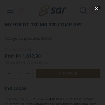
0
MYFORTIC 180 MG 120 COMP REV
Código do produto: 00309
De: R$ 2.024,99
Por: R$ 1.617,90
em
6x
de
R$ 269,65
iguais
COMPRAR
Indicação
O MYFORTIC 180 MG 120 COMP REV é o imunossupressor 
de referência para a manutenção pós-transplante renal com 