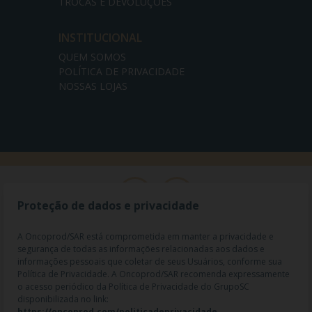
TROCAS E DEVOLUÇÕES
INSTITUCIONAL
QUEM SOMOS
POLÍTICA DE PRIVACIDADE
NOSSAS LOJAS
Proteção de dados e privacidade
A Oncoprod/SAR está comprometida em manter a privacidade e
segurança de todas as informações relacionadas aos dados e
informações pessoais que coletar de seus Usuários, conforme sua
Política de Privacidade. A Oncoprod/SAR recomenda expressamente
o acesso periódico da Política de Privacidade do GrupoSC
disponibilizada no link:
https://oncoprod.com/politicadeprivacidade
.