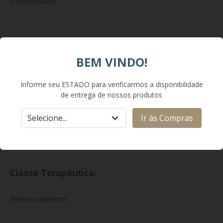
transplantado.
Composição:
BEM VINDO!
Cada comprimido revestido com liberação entérica contém
180 mg de ácido micofenólico (na forma
Informe seu ESTADO para verificarmos a disponibilidade
de entrega de nossos produtos
de micofenolato sódico). Excipientes: amido, crospovidona,
povidona, estearato de magnésio, hipromelose, dióxido de
Ir às Compras
titânio, óxidos de ferro, entre outros.
Classe Terapêutica:
Imunossupressor.