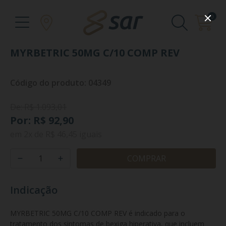
0
MYRBETRIC 50MG C/10 COMP REV
Código do produto: 04349
De: R$ 1.093,01
Por: R$ 92,90
em
2x
de
R$ 46,45
iguais
COMPRAR
Indicação
MYRBETRIC 50MG C/10 COMP REV é indicado para o 
tratamento dos sintomas de bexiga hiperativa, que incluem 