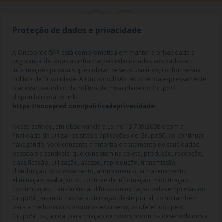
Proteção de dados e privacidade
A Oncoprod/SAR está comprometida em manter a privacidade e
segurança de todas as informações relacionadas aos dados e
informações pessoais que coletar de seus Usuários, conforme sua
Política de Privacidade. A Oncoprod/SAR recomenda expressamente
o acesso periódico da Política de Privacidade do GrupoSC
disponibilizada no link:
https://oncoprod.com/politicadeprivacidade
.
RAZÃO SOCIAL: ONCO PROD DIST. DE PROD. HOSP. E ONCOL. LTDA |
NOME FANTASIA: SAR - MEDICAMENTOS ESPECIAIS | CNPJ:
04.307.650/0019-64 | IE: 119.242.793.110 | Endereço R: Olimpíadas, nº
Nesse sentido, em observância à Lei no 13.709/2008 e com a
100 2º andar CJ 21 22 - Vila Olímpia - SP | Cep: 04551-000 |
finalidade de utilizar os sites e aplicações do GrupoSC, ao continuar
Farmacêutico responsável: Dra. Gislaine Lopes de Jesus - CRF/SP 47509
navegando, você consente e autoriza o tratamento de seus dados
| AFE: 7.60997-7 | CMVS: 355030801-477-010609-1-0.
pessoais e sensíveis, que consistem na coleta, produção, recepção,
classificação, utilização, acesso, reprodução, transmissão,
As informações contidas neste site não devem ser usadas para
distribuição, processamento, arquivamento, armazenamento,
automedicação e não substituem, em hipótese alguma, as orientações
eliminação, avaliação ou controle da informação, modificação,
dadas pelo profissional da área médica. Somente o médico está apto a
comunicação, transferência, difusão ou extração pelas empresas do
diagnosticar qualquer problema de saúde e prescrever o tratamento
GrupoSC, visando não só a utilização deste portal, como também
adequado. Ao persistirem os sintomas, um médico deverá ser
para a melhoria dos produtos e/ou serviços oferecidos pelo
consultado. Os preços, as promoções, o frete e as condições de
GrupoSC ou, ainda, para criação de novos produtos desenvolvidos a