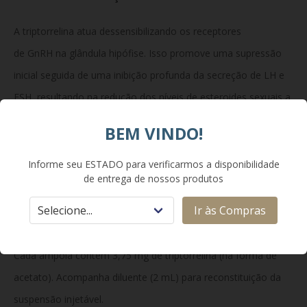
A triptorrelina atua dessensibilizando os receptores
de GnRH na glândula hipófise. Isso promove uma supressão
inicial seguida de uma inibição profunda da secreção de LH e
FSH, resultando na redução dos níveis de esteroides sexuais a
valores de castração química. Esse estado hormonal reduzido
BEM VINDO!
inibe a progressão de tecidos tumorais ou a atividade
proliferativa de doenças ginecológicas sensíveis a hormônios.
Informe seu ESTADO para verificarmos a disponibilidade
de entrega de nossos produtos
Ir às Compras
Composição:
Cada ampola contém 3,75 mg de triptorrelina (na forma de
acetato). Acompanha diluente (2 mL) para reconstituição da
suspensão injetável.