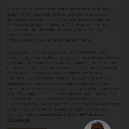
A Oncoprod/SAR está comprometida em manter a privacidade e
segurança de todas as informações relacionadas aos dados e
informações pessoais que coletar de seus Usuários, conforme sua
Política de Privacidade. A Oncoprod/SAR recomenda expressamente
o acesso periódico da Política de Privacidade do GrupoSC
disponibilizada no link:
https://oncoprod.com/politicadeprivacidade
.
RAZÃO SOCIAL: ONCO PROD DIST. DE PROD. HOSP. E ONCOL. LTDA |
NOME FANTASIA: SAR - MEDICAMENTOS ESPECIAIS | CNPJ:
04.307.650/0019-64 | IE: 119.242.793.110 | Endereço R: Olimpíadas, nº
Nesse sentido, em observância à Lei no 13.709/2008 e com a
100 2º andar CJ 21 22 - Vila Olímpia - SP | Cep: 04551-000 |
finalidade de utilizar os sites e aplicações do GrupoSC, ao continuar
Farmacêutico responsável: Dra. Gislaine Lopes de Jesus - CRF/SP 47509
navegando, você consente e autoriza o tratamento de seus dados
| AFE: 7.60997-7 | CMVS: 355030801-477-010609-1-0.
pessoais e sensíveis, que consistem na coleta, produção, recepção,
classificação, utilização, acesso, reprodução, transmissão,
As informações contidas neste site não devem ser usadas para
distribuição, processamento, arquivamento, armazenamento,
automedicação e não substituem, em hipótese alguma, as orientações
eliminação, avaliação ou controle da informação, modificação,
dadas pelo profissional da área médica. Somente o médico está apto a
comunicação, transferência, difusão ou extração pelas empresas do
diagnosticar qualquer problema de saúde e prescrever o tratamento
GrupoSC, visando não só a utilização deste portal, como também
adequado. Ao persistirem os sintomas, um médico deverá ser
para a melhoria dos produtos e/ou serviços oferecidos pelo
consultado. Os preços, as promoções, o frete e as condições de
GrupoSC ou, ainda, para criação de novos produtos desenvolvidos a
pagamento divulgados no site são válidos apenas para compras feitas
partir de tais dados, sendo respeitadas, contudo, as regras e
pela internet. Todos os pedidos efetuados estão sujeitos à
condições contidas nestes
Termos de Uso de Política de
confirmação da disponibilidade de produto em nosso estoque.
Privacidade.
Maiores esclarecimentos, consultar o site: www.anvisa.gov.br.