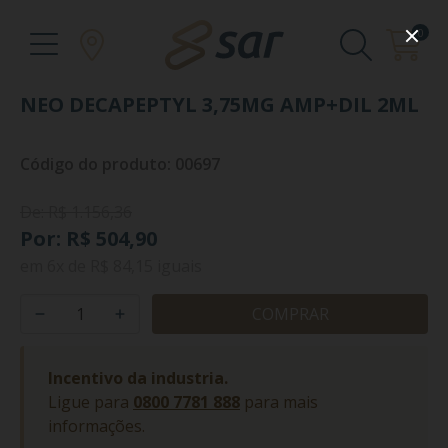
0
NEO DECAPEPTYL 3,75MG AMP+DIL 2ML
Código do produto: 00697
De: R$ 1.156,36
Por: R$ 504,90
em
6x
de
R$ 84,15
iguais
COMPRAR
Incentivo da industria.
Ligue para
0800 7781 888
para mais
informações.