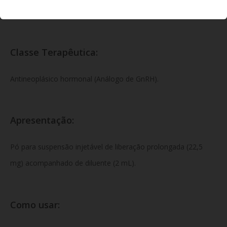
reconstituição da suspensão de liberação prolongada.
Classe Terapêutica:
Antineoplásico hormonal (Análogo de GnRH).
Apresentação:
Pó para suspensão injetável de liberação prolongada (22,5
mg) acompanhado de diluente (2 mL).
Como usar: