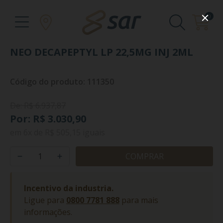
0
NEO DECAPEPTYL LP 22,5MG INJ 2ML
Código do produto: 111350
De: R$ 6.937,87
Por: R$ 3.030,90
em
6x
de
R$ 505,15
iguais
COMPRAR
Incentivo da industria.
Ligue para
0800 7781 888
para mais
informações.