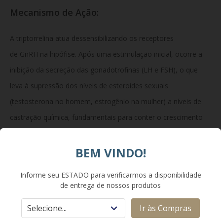
Mecanismo de Ação:
A triptorrelina atua dessensibilizando os receptores
de GnRH na hipófise. Após uma estimulação inicial, ocorre a
inibição da secreção das gonadotrofinas (LH e FSH), o que
leva à supressão dos níveis de esteroides sexuais
(testosterona no homem, estrogênio na mulher) a níveis de
castração química, fundamentais para conter o crescimento
de tecidos tumorais ou dependentes de hormônios.
BEM VINDO!
Composição:
Informe seu ESTADO para verificarmos a disponibilidade
de entrega de nossos produtos
Cada frasco-ampola contém 22,5 mg de triptorrelina (na
Ir às Compras
forma de acetato). A embalagem inclui o solvente (2 mL) para