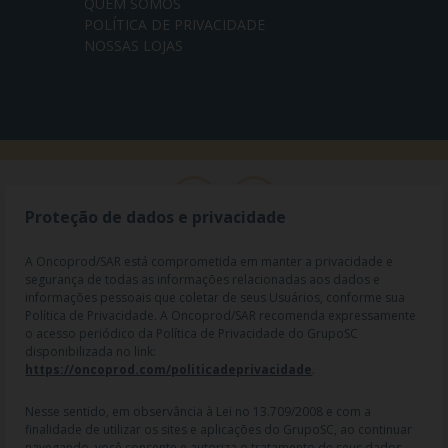
QUEM SOMOS
POLÍTICA DE PRIVACIDADE
NOSSAS LOJAS
Proteção de dados e privacidade
A Oncoprod/SAR está comprometida em manter a privacidade e
segurança de todas as informações relacionadas aos dados e
informações pessoais que coletar de seus Usuários, conforme sua
Política de Privacidade. A Oncoprod/SAR recomenda expressamente
o acesso periódico da Política de Privacidade do GrupoSC
disponibilizada no link:
https://oncoprod.com/politicadeprivacidade
.
RAZÃO SOCIAL: ONCO PROD DIST. DE PROD. HOSP. E ONCOL. LTDA |
NOME FANTASIA: SAR - MEDICAMENTOS ESPECIAIS | CNPJ:
04.307.650/0019-64 | IE: 119.242.793.110 | Endereço R: Olimpíadas, nº
Nesse sentido, em observância à Lei no 13.709/2008 e com a
100 2º andar CJ 21 22 - Vila Olímpia - SP | Cep: 04551-000 |
finalidade de utilizar os sites e aplicações do GrupoSC, ao continuar
Farmacêutico responsável: Dra. Gislaine Lopes de Jesus - CRF/SP 47509
navegando, você consente e autoriza o tratamento de seus dados