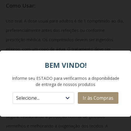
Como Usar:
Uso oral. A dose usual para adultos é de 1 comprimido ao dia,
preferencialmente antes das refeições ou conforme
prescrição médica. Os comprimidos devem ser ingeridos
inteiros, com um copo de água. O tratamento deve ser
mantido até a normalização dos níveis de ferro e
BEM VINDO!
hemoglobina, sob acompanhamento médico.
Informe seu ESTADO para verificarmos a disponibilidade
de entrega de nossos produtos
Como Funciona:
Ir às Compras
O NORIPURUM C atua repondo o ferro de forma gradual e
segura, restaurando a produção normal de glóbulos
vermelhos e melhorando a oxigenação dos tecidos. A