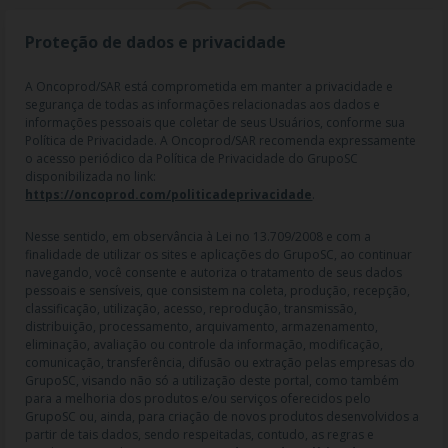
Proteção de dados e privacidade
A Oncoprod/SAR está comprometida em manter a privacidade e
segurança de todas as informações relacionadas aos dados e
informações pessoais que coletar de seus Usuários, conforme sua
Política de Privacidade. A Oncoprod/SAR recomenda expressamente
o acesso periódico da Política de Privacidade do GrupoSC
disponibilizada no link:
https://oncoprod.com/politicadeprivacidade
.
RAZÃO SOCIAL: ONCO PROD DIST. DE PROD. HOSP. E ONCOL. LTDA |
NOME FANTASIA: SAR - MEDICAMENTOS ESPECIAIS | CNPJ:
04.307.650/0019-64 | IE: 119.242.793.110 | Endereço R: Olimpíadas, nº
Nesse sentido, em observância à Lei no 13.709/2008 e com a
100 2º andar CJ 21 22 - Vila Olímpia - SP | Cep: 04551-000 |
finalidade de utilizar os sites e aplicações do GrupoSC, ao continuar
Farmacêutico responsável: Dra. Gislaine Lopes de Jesus - CRF/SP 47509
navegando, você consente e autoriza o tratamento de seus dados
| AFE: 7.60997-7 | CMVS: 355030801-477-010609-1-0.
pessoais e sensíveis, que consistem na coleta, produção, recepção,
classificação, utilização, acesso, reprodução, transmissão,
As informações contidas neste site não devem ser usadas para
distribuição, processamento, arquivamento, armazenamento,
automedicação e não substituem, em hipótese alguma, as orientações
eliminação, avaliação ou controle da informação, modificação,
dadas pelo profissional da área médica. Somente o médico está apto a
comunicação, transferência, difusão ou extração pelas empresas do
diagnosticar qualquer problema de saúde e prescrever o tratamento
GrupoSC, visando não só a utilização deste portal, como também
adequado. Ao persistirem os sintomas, um médico deverá ser
para a melhoria dos produtos e/ou serviços oferecidos pelo
consultado. Os preços, as promoções, o frete e as condições de
GrupoSC ou, ainda, para criação de novos produtos desenvolvidos a
pagamento divulgados no site são válidos apenas para compras feitas
partir de tais dados, sendo respeitadas, contudo, as regras e