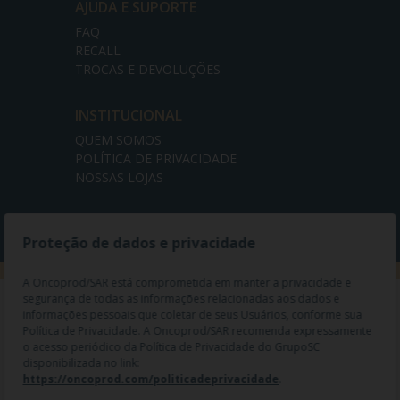
AJUDA E SUPORTE
FAQ
RECALL
TROCAS E DEVOLUÇÕES
INSTITUCIONAL
QUEM SOMOS
POLÍTICA DE PRIVACIDADE
NOSSAS LOJAS
Proteção de dados e privacidade
A Oncoprod/SAR está comprometida em manter a privacidade e
segurança de todas as informações relacionadas aos dados e
informações pessoais que coletar de seus Usuários, conforme sua
Política de Privacidade. A Oncoprod/SAR recomenda expressamente
o acesso periódico da Política de Privacidade do GrupoSC
disponibilizada no link:
https://oncoprod.com/politicadeprivacidade
.