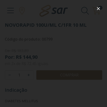
0
NOVORAPID 100U/ML C/1FR 10 ML
Código do produto: 00799
De: R$ 183,89
Por: R$ 144,90
em
2x
de
R$ 72,45
iguais
COMPRAR
Indicação
DIABETES MELLITUS