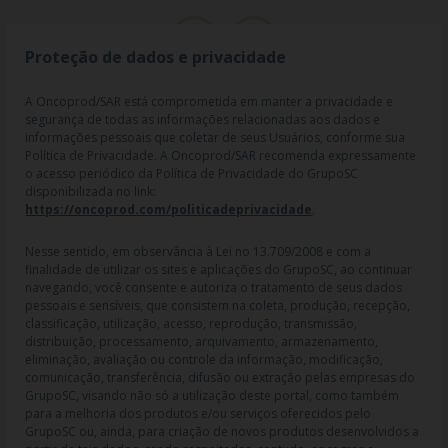
Proteção de dados e privacidade
A Oncoprod/SAR está comprometida em manter a privacidade e
segurança de todas as informações relacionadas aos dados e
informações pessoais que coletar de seus Usuários, conforme sua
Política de Privacidade. A Oncoprod/SAR recomenda expressamente
o acesso periódico da Política de Privacidade do GrupoSC
disponibilizada no link:
https://oncoprod.com/politicadeprivacidade
.
RAZÃO SOCIAL: ONCO PROD DIST. DE PROD. HOSP. E ONCOL. LTDA |
NOME FANTASIA: SAR - MEDICAMENTOS ESPECIAIS | CNPJ:
04.307.650/0019-64 | IE: 119.242.793.110 | Endereço R: Olimpíadas, nº
Nesse sentido, em observância à Lei no 13.709/2008 e com a
100 2º andar CJ 21 22 - Vila Olímpia - SP | Cep: 04551-000 |
finalidade de utilizar os sites e aplicações do GrupoSC, ao continuar
Farmacêutico responsável: Dra. Gislaine Lopes de Jesus - CRF/SP 47509
navegando, você consente e autoriza o tratamento de seus dados
| AFE: 7.60997-7 | CMVS: 355030801-477-010609-1-0.
pessoais e sensíveis, que consistem na coleta, produção, recepção,
classificação, utilização, acesso, reprodução, transmissão,
As informações contidas neste site não devem ser usadas para
distribuição, processamento, arquivamento, armazenamento,
automedicação e não substituem, em hipótese alguma, as orientações
eliminação, avaliação ou controle da informação, modificação,
dadas pelo profissional da área médica. Somente o médico está apto a
comunicação, transferência, difusão ou extração pelas empresas do
diagnosticar qualquer problema de saúde e prescrever o tratamento
GrupoSC, visando não só a utilização deste portal, como também
adequado. Ao persistirem os sintomas, um médico deverá ser
para a melhoria dos produtos e/ou serviços oferecidos pelo
consultado. Os preços, as promoções, o frete e as condições de
GrupoSC ou, ainda, para criação de novos produtos desenvolvidos a
pagamento divulgados no site são válidos apenas para compras feitas