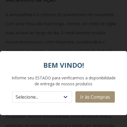
A armodafinila é o isômero (R)-enantiômero do modafinila.
Com uma meia-vida mais longa, oferece um efeito de vigília
mais estável ao longo do dia. O medicamento modula
neurotransmissores como dopamina, noradrenalina e
glutamato no cérebro, promovendo o estado de alerta de
forma mais seletiva e com perfil de tolerabilidade distinto dos
BEM VINDO!
estimulantes anfetamínicos clássicos.
Informe seu ESTADO para verificarmos a disponibilidade
de entrega de nossos produtos
Composição:
Ir às Compras
Cada comprimido contém 150 mg de armodafinila.
Excipientes: lactose monoidratada, croscarmelose sódica,
estearato de magnésio, povidona e amido pré-gelatinizado.