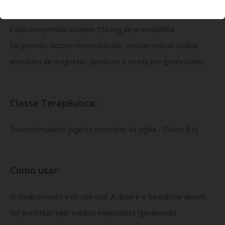
Composição:
Cada comprimido contém 250 mg de armodafinila.
Excipientes: lactose monoidratada, croscarmelose sódica,
estearato de magnésio, povidona e amido pré-gelatinizado.
Classe Terapêutica:
Psicoestimulante (Agente promotor da vigília - Classe B1).
Como usar:
O medicamento é de uso oral. A dose e a frequência devem
ser prescritas pelo médico especialista (geralmente