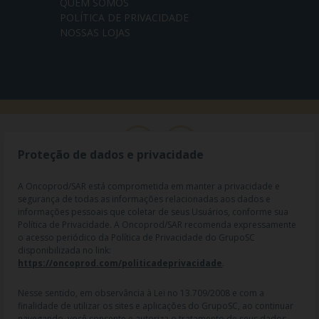
QUEM SOMOS
POLÍTICA DE PRIVACIDADE
NOSSAS LOJAS
Proteção de dados e privacidade
A Oncoprod/SAR está comprometida em manter a privacidade e
segurança de todas as informações relacionadas aos dados e
informações pessoais que coletar de seus Usuários, conforme sua
Política de Privacidade. A Oncoprod/SAR recomenda expressamente
o acesso periódico da Política de Privacidade do GrupoSC
disponibilizada no link:
https://oncoprod.com/politicadeprivacidade
.
RAZÃO SOCIAL: ONCO PROD DIST. DE PROD. HOSP. E ONCOL. LTDA |
NOME FANTASIA: SAR - MEDICAMENTOS ESPECIAIS | CNPJ:
04.307.650/0019-64 | IE: 119.242.793.110 | Endereço R: Olimpíadas, nº
Nesse sentido, em observância à Lei no 13.709/2008 e com a
100 2º andar CJ 21 22 - Vila Olímpia - SP | Cep: 04551-000 |
finalidade de utilizar os sites e aplicações do GrupoSC, ao continuar
Farmacêutico responsável: Dra. Gislaine Lopes de Jesus - CRF/SP 47509
navegando, você consente e autoriza o tratamento de seus dados