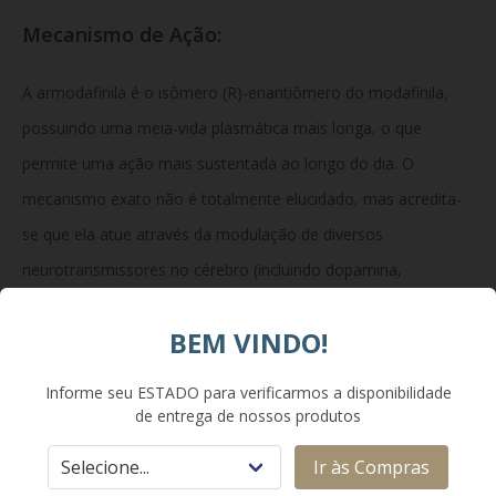
Mecanismo de Ação:
A armodafinila é o isômero (R)-enantiômero do modafinila,
possuindo uma meia-vida plasmática mais longa, o que
permite uma ação mais sustentada ao longo do dia. O
mecanismo exato não é totalmente elucidado, mas acredita-
se que ela atue através da modulação de diversos
neurotransmissores no cérebro (incluindo dopamina,
noradrenalina, glutamato e GABA), resultando em um
BEM VINDO!
aumento do estado de vigília sem os efeitos colaterais típicos
de estimulantes do sistema nervoso central clássicos (como
Informe seu ESTADO para verificarmos a disponibilidade
anfetaminas).
de entrega de nossos produtos
Ir às Compras