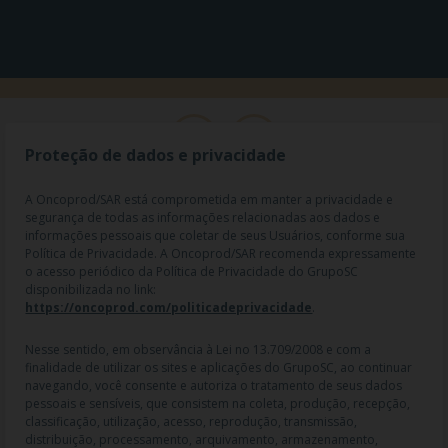
Proteção de dados e privacidade
A Oncoprod/SAR está comprometida em manter a privacidade e
segurança de todas as informações relacionadas aos dados e
informações pessoais que coletar de seus Usuários, conforme sua
Política de Privacidade. A Oncoprod/SAR recomenda expressamente
o acesso periódico da Política de Privacidade do GrupoSC
disponibilizada no link:
https://oncoprod.com/politicadeprivacidade
.
RAZÃO SOCIAL: ONCO PROD DIST. DE PROD. HOSP. E ONCOL. LTDA |
NOME FANTASIA: SAR - MEDICAMENTOS ESPECIAIS | CNPJ:
04.307.650/0019-64 | IE: 119.242.793.110 | Endereço R: Olimpíadas, nº
Nesse sentido, em observância à Lei no 13.709/2008 e com a
100 2º andar CJ 21 22 - Vila Olímpia - SP | Cep: 04551-000 |
finalidade de utilizar os sites e aplicações do GrupoSC, ao continuar
Farmacêutico responsável: Dra. Gislaine Lopes de Jesus - CRF/SP 47509
navegando, você consente e autoriza o tratamento de seus dados
| AFE: 7.60997-7 | CMVS: 355030801-477-010609-1-0.
pessoais e sensíveis, que consistem na coleta, produção, recepção,
classificação, utilização, acesso, reprodução, transmissão,
As informações contidas neste site não devem ser usadas para
distribuição, processamento, arquivamento, armazenamento,