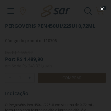
0
PERGOVERIS PEN450UI/225UI 0,72ML
Código do produto: 110706
De: R$ 1.655,92
Por: R$ 1.489,90
em
6x
de
R$ 248,32
iguais
COMPRAR
Indicação
O Pergovéris Pen 450UI/225UI em sistema de 0,72 mL, 
formulado com folitropina alfa e lutropina alfa, é a 