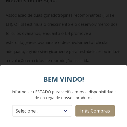
Mecanismo de Ação:
Associação de duas gonadotropinas recombinantes (FSH e
LH). O FSH estimula o crescimento e o desenvolvimento dos
folículos ovarianos, enquanto o LH promove a
esteroidogênese ovariana e o desenvolvimento folicular
adequado, agindo sinergicamente para restabelecer ou induzir
a ovulação em ciclos de reprodução assistida.
BEM VINDO!
Composição:
Informe seu ESTADO para verificarmos a disponibilidade
de entrega de nossos produtos
Caneta preenchida multidose contendo 0,72 mL de solução
injetável com 450 UI de folitropina alfa e 225 UI
Ir às Compras
de lutropina alfa. Excipientes: sacarose, polissorbato 20,
metionina, fosfato de sódio dibásico di-hidratado, fosfato de