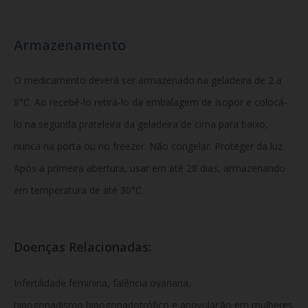
Armazenamento
O medicamento deverá ser armazenado na geladeira de 2 a
8°C. Ao recebê-lo retirá-lo da embalagem de isopor e colocá-
lo na segunda prateleira da geladeira de cima para baixo,
nunca na porta ou no freezer. Não congelar. Proteger da luz.
Após a primeira abertura, usar em até 28 dias, armazenando
em temperatura de até 30°C.
Doenças Relacionadas:
Infertilidade feminina, falência ovariana,
hipogonadismo hipogonadotrófico e anovulação em mulheres