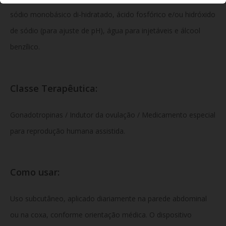
sódio monobásico di-hidratado, ácido fosfórico e/ou hidróxido
de sódio (para ajuste de pH), água para injetáveis e álcool
benzílico.
Classe Terapêutica:
Gonadotropinas / Indutor da ovulação / Medicamento especial
para reprodução humana assistida.
Como usar:
Uso subcutâneo, aplicado diariamente na parede abdominal
ou na coxa, conforme orientação médica. O dispositivo