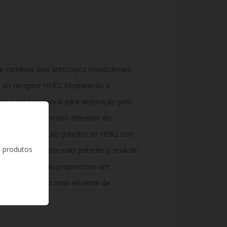
ue combina dois anticorpos monoclonais
 ao receptor HER2, bloqueando a
o a célula tumoral para destruição pelo
iga-se a um domínio diferente do
ente a dimerização (junção) do HER2 com
s produtos
queando de forma mais potente o sinal de
or. A combinação proporciona um
em uma inibição mais eficiente da