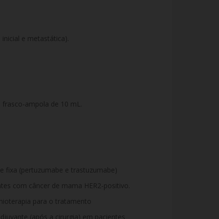
nicial e metastática).
, frasco-ampola de 10 mL.
 fixa (pertuzumabe e trastuzumabe)
entes com câncer de mama HER2-positivo.
mioterapia para o tratamento
adjuvante (após a cirurgia) em pacientes