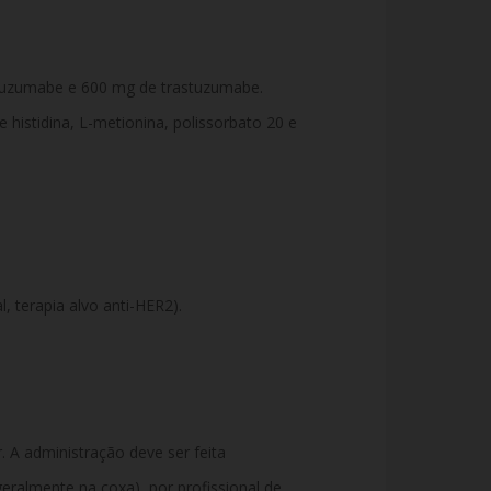
uzumabe e 600 mg de trastuzumabe.
de histidina, L-metionina, polissorbato 20 e
, terapia alvo anti-HER2).
. A administração deve ser feita
eralmente na coxa), por profissional de