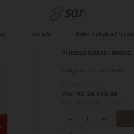
as
Hospitalar
Endocrinologia e Endoped
PHESGO 600MG+600MG I
Código do produto: 112976
De: R$ 36.511,87
Por: R$ 36.510,90
em
6x
de
R$ 6.085,15
iguais