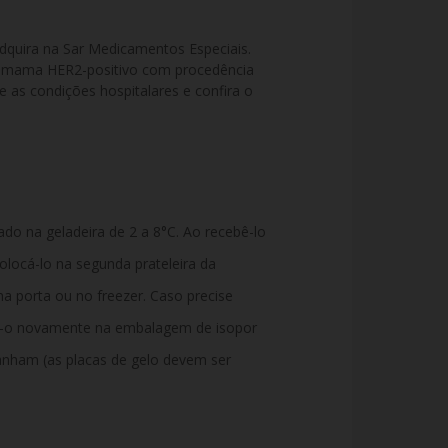
ira na Sar Medicamentos Especiais. 
de mama HER2-positivo com procedência 
e as condições hospitalares e confira o 
o na geladeira de 2 a 8°C. Ao recebê-lo
olocá-lo na segunda prateleira da
na porta ou no freezer. Caso precise
e-o novamente na embalagem de isopor
nham (as placas de gelo devem ser