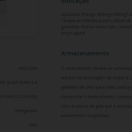
Indicação
Buscando Phesgo 600mg+600mg? Adqu
Terapia de referência para câncer 
garantida. Acesse nosso site, consult
preço agora!
Armazenamento
30021590
O medicamento deverá ser armazenad
retirá-lo da embalagem de isopor e c
HE QUIM FARM S A
geladeira de cima para baixo, nunca 
E+TRASTUZUMABE
transportar o medicamento, coloqu
com as placas de gelo que o acompa
Refrigerado
previamente congeladas).
Não