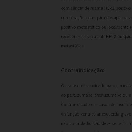
com câncer de mama HER2-positivo em 
combinação com quimioterapia para
positivo metastático ou localmente 
receberam terapia anti-HER2 ou quim
metastática.
Contraindicação:
O uso é contraindicado para paciente
ao pertuzumabe, trastuzumabe ou a q
Contraindicado em casos de insuficiên
disfunção ventricular esquerda grav
não controlada. Não deve ser adminis