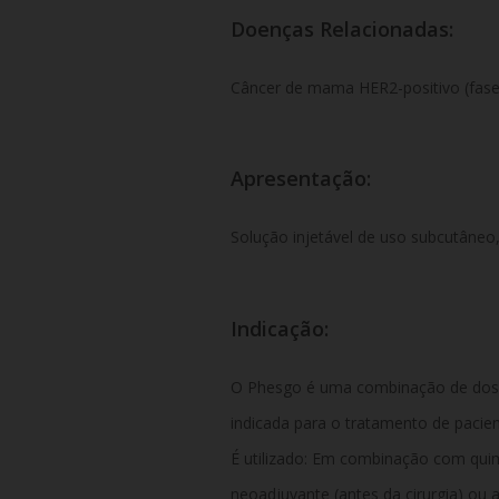
Doenças Relacionadas:
Câncer de mama HER2-positivo (fase i
Apresentação:
Solução injetável de uso subcutâneo
Indicação:
O Phesgo é uma combinação de dose
indicada para o tratamento de paci
É utilizado: Em combinação com qui
neoadjuvante (antes da cirurgia) ou 