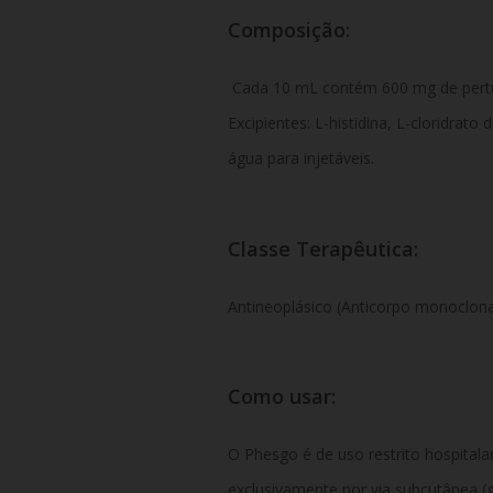
Composição:
Cada 10 mL contém 600 mg de pert
Excipientes: L-histidina, L-cloridrato 
água para injetáveis.
Classe Terapêutica:
Antineoplásico (Anticorpo monoclonal
Como usar:
O Phesgo é de uso restrito hospitalar
exclusivamente por via subcutânea (g