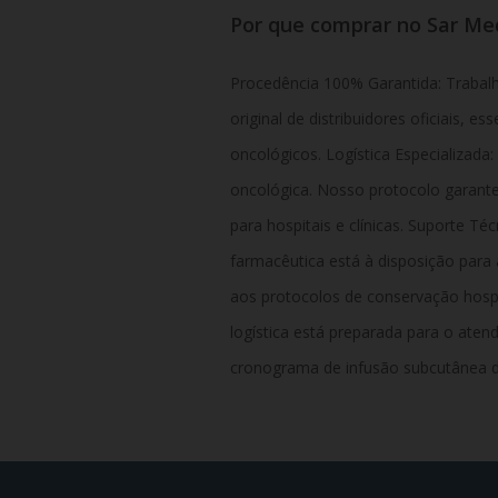
Por que comprar no Sar M
Procedência 100% Garantida: Traba
original de distribuidores oficiais, e
oncológicos. Logística Especializad
oncológica. Nosso protocolo garante
para hospitais e clínicas. Suporte Té
farmacêutica está à disposição para a
aos protocolos de conservação hospit
logística está preparada para o aten
cronograma de infusão subcutânea d