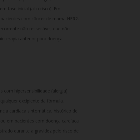
fase inicial (alto risco). Em
 pacientes com câncer de mama HER2-
recorrente não ressecável, que não
ioterapia anterior para doença
s com hipersensibilidade (alergia)
ualquer excipiente da fórmula.
cia cardíaca sintomática, histórico de
e ou em pacientes com doença cardíaca
trado durante a gravidez pelo risco de