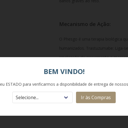
danos graves ao feto.
Mecanismo de Ação:
O Phesgo é uma terapia biológica q
humanizados. Trastuzumabe: Liga-se
sinalização de crescimento e marcand
sistema imunológico. Pertuzumabe: L
BEM VINDO!
receptor HER2, inibindo especificam
eu ESTADO para verificarmos a disponibilidade de entrega de nosso
outros receptores (como HER3), blo
crescimento e sobrevivência do tum
Ir às Compras
bloqueio duplo do HER2, resultando 
proliferação tumoral.