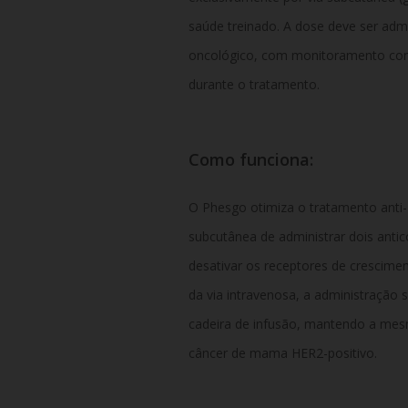
saúde treinado. A dose deve ser ad
oncológico, com monitoramento cons
durante o tratamento.
Como funciona:
O Phesgo otimiza o tratamento anti
subcutânea de administrar dois ant
desativar os receptores de crescimen
da via intravenosa, a administração
cadeira de infusão, mantendo a mesm
câncer de mama HER2-positivo.