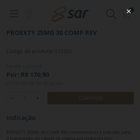
0
PROEXTY 25MG 30 COMP REV
Código do produto: 113202
De: R$ 1.291,14
Por: R$ 170,90
em
6x
de
R$ 28,49
iguais
COMPRAR
Indicação
PROEXTY 25MG 30 COMP REV (exemestano) é indicado para 
o tratamento do câncer de mama em mulheres pós-