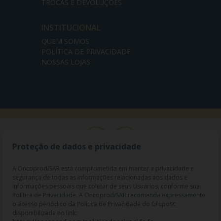
TROCAS E DEVOLUÇÕES
INSTITUCIONAL
QUEM SOMOS
POLÍTICA DE PRIVACIDADE
NOSSAS LOJAS
Proteção de dados e privacidade
A Oncoprod/SAR está comprometida em manter a privacidade e
segurança de todas as informações relacionadas aos dados e
informações pessoais que coletar de seus Usuários, conforme sua
Política de Privacidade. A Oncoprod/SAR recomenda expressamente
o acesso periódico da Política de Privacidade do GrupoSC
disponibilizada no link: