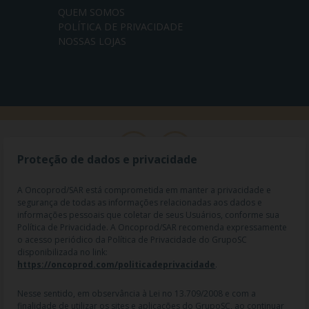
QUEM SOMOS
POLÍTICA DE PRIVACIDADE
NOSSAS LOJAS
Proteção de dados e privacidade
A Oncoprod/SAR está comprometida em manter a privacidade e
segurança de todas as informações relacionadas aos dados e
informações pessoais que coletar de seus Usuários, conforme sua
Política de Privacidade. A Oncoprod/SAR recomenda expressamente
o acesso periódico da Política de Privacidade do GrupoSC
disponibilizada no link:
https://oncoprod.com/politicadeprivacidade
.
RAZÃO SOCIAL: ONCO PROD DIST. DE PROD. HOSP. E ONCOL. LTDA |
NOME FANTASIA: SAR - MEDICAMENTOS ESPECIAIS | CNPJ:
04.307.650/0019-64 | IE: 119.242.793.110 | Endereço R: Olimpíadas, nº
Nesse sentido, em observância à Lei no 13.709/2008 e com a
100 2º andar CJ 21 22 - Vila Olímpia - SP | Cep: 04551-000 |
finalidade de utilizar os sites e aplicações do GrupoSC, ao continuar