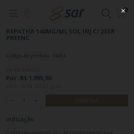
0
REPATHA 140MG/ML SOL INJ C/ 2SER
PREENC
Código do produto: 04453
De: R$ 2.484,23
Por: R$ 1.995,90
em
6x
de
R$ 332,65
iguais
COMPRAR
Indicação
O REPATHA 140MG/ML SOL INJ C/ 2SER PREENC é um 