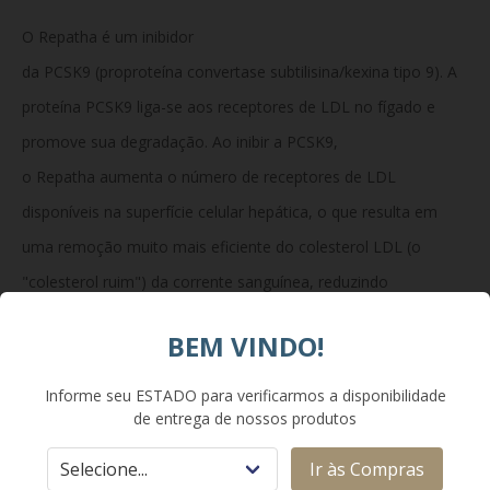
O Repatha é um inibidor
da PCSK9 (proproteína convertase subtilisina/kexina tipo 9). A
proteína PCSK9 liga-se aos receptores de LDL no fígado e
promove sua degradação. Ao inibir a PCSK9,
o Repatha aumenta o número de receptores de LDL
disponíveis na superfície celular hepática, o que resulta em
uma remoção muito mais eficiente do colesterol LDL (o
"colesterol ruim") da corrente sanguínea, reduzindo
drasticamente os níveis séricos de LDL-C.
BEM VINDO!
Informe seu ESTADO para verificarmos a disponibilidade
Composição:
de entrega de nossos produtos
Cada 1 mL da solução injetável contém 140 mg
Ir às Compras