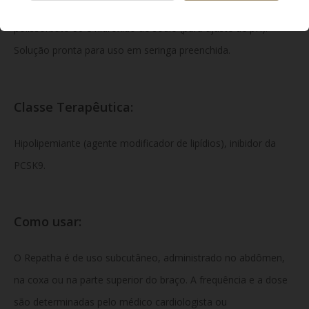
de evolocumabe. Excipientes: prolina, ácido acético glacial,
polissorbato 80 e hidróxido de sódio (para ajuste de pH).
Solução pronta para uso em seringa preenchida.
Classe Terapêutica:
Hipolipemiante (agente modificador de lipídios), inibidor da
PCSK9.
Como usar:
O Repatha é de uso subcutâneo, administrado no abdômen,
na coxa ou na parte superior do braço. A frequência e a dose
são determinadas pelo médico cardiologista ou