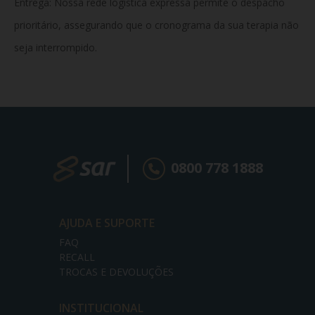
Entrega:
Nossa rede logística expressa permite o despacho
prioritário, assegurando que o cronograma da sua terapia não
seja interrompido.
0800 778 1888
AJUDA E SUPORTE
FAQ
RECALL
TROCAS E DEVOLUÇÕES
INSTITUCIONAL