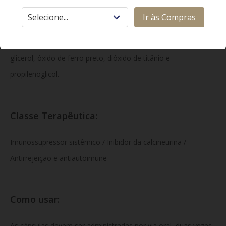
Cada cápsula gelatinosa mole contém 100 mg de ciclosporina.
Ir às Compras
Excipientes: alfa-tocoferol, óleo de milho glicerídeos,
propilenoglicol, macrogolglicerídeos hidroxialquilados, gelatina,
glicerol, óxido de ferro preto, dióxido de titânio e
propilenoglicol.
Classe Terapêutica:
Imunossupressor sistêmico / Inibidor da calcineurina /
Antirrejeição e antiautoimune
Como usar:
As cápsulas devem ser administradas
por via oral, duas vezes