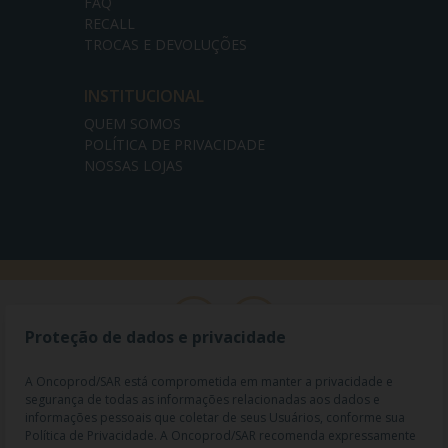
FAQ
RECALL
TROCAS E DEVOLUÇÕES
INSTITUCIONAL
QUEM SOMOS
POLÍTICA DE PRIVACIDADE
NOSSAS LOJAS
Proteção de dados e privacidade
A Oncoprod/SAR está comprometida em manter a privacidade e
segurança de todas as informações relacionadas aos dados e
informações pessoais que coletar de seus Usuários, conforme sua
Política de Privacidade. A Oncoprod/SAR recomenda expressamente