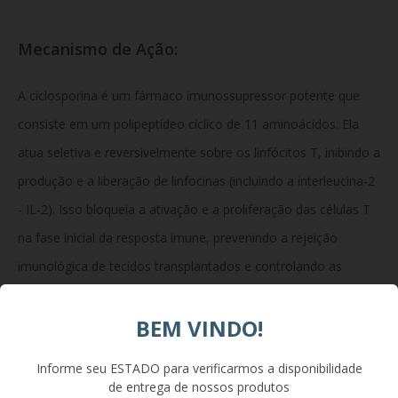
Mecanismo de Ação:
A ciclosporina é um fármaco imunossupressor potente que
consiste em um polipeptídeo cíclico de 11 aminoácidos. Ela
atua seletiva e reversivelmente sobre os linfócitos T, inibindo a
produção e a liberação de linfocinas (incluindo a interleucina-2
- IL-2). Isso bloqueia a ativação e a proliferação das células T
na fase inicial da resposta imune, prevenindo a rejeição
imunológica de tecidos transplantados e controlando as
inflamações autoimunes severas.
BEM VINDO!
Composição:
Informe seu ESTADO para verificarmos a disponibilidade
de entrega de nossos produtos