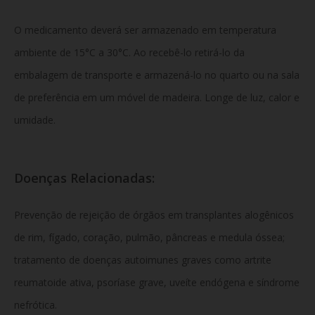
O medicamento deverá ser armazenado em temperatura
ambiente de 15°C a 30°C. Ao recebê-lo retirá-lo da
embalagem de transporte e armazená-lo no quarto ou na sala
de preferência em um móvel de madeira. Longe de luz, calor e
umidade.
Doenças Relacionadas:
Prevenção de rejeição de órgãos em transplantes alogênicos
de rim, fígado, coração, pulmão, pâncreas e medula óssea;
tratamento de doenças autoimunes graves como artrite
reumatoide ativa, psoríase grave, uveíte endógena e síndrome
nefrótica.