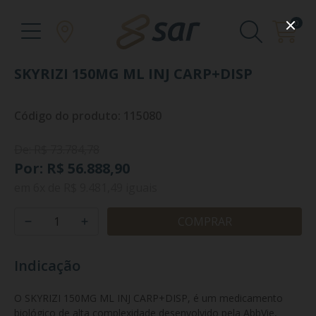
0
SKYRIZI 150MG ML INJ CARP+DISP
Código do produto: 115080
De: R$ 73.784,78
Por: R$ 56.888,90
em
6x
de
R$ 9.481,49
iguais
COMPRAR
Indicação
O SKYRIZI 150MG ML INJ CARP+DISP, é um medicamento 
biológico de alta complexidade desenvolvido pela AbbVie, 