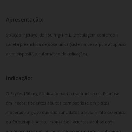
Apresentação:
Solução injetável de 150 mg/1 mL. Embalagem contendo 1
caneta preenchida de dose única (sistema de carpule acoplado
a um dispositivo automático de aplicação).
Indicação:
O Skyrizi 150 mg é indicado para o tratamento de: Psoríase
em Placas: Pacientes adultos com psoríase em placas
moderada a grave que são candidatos a tratamento sistêmico
ou fototerapia. Artrite Psoriásica: Pacientes adultos com
artrite psoriásica ativa, de forma isolada ou em combinação