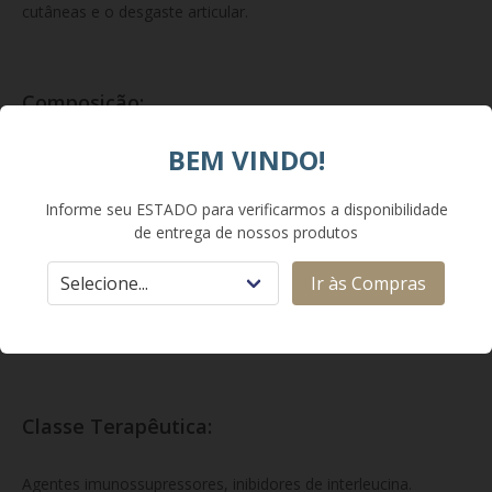
cutâneas e o desgaste articular.
Composição:
BEM VINDO!
Cada caneta preenchida (carpule injetável com dispositivo de
segurança integrado) contém 150 mg de risanquizumabe em
Informe seu ESTADO para verificarmos a disponibilidade
1,0 mL de solução.
de entrega de nossos produtos
Excipientes: succinato dissódico hexaidratado,
Ir às Compras
ácido succínico, sorbitol, polissorbato 20 e água para
injetáveis.
Classe Terapêutica:
Agentes imunossupressores, inibidores de interleucina.