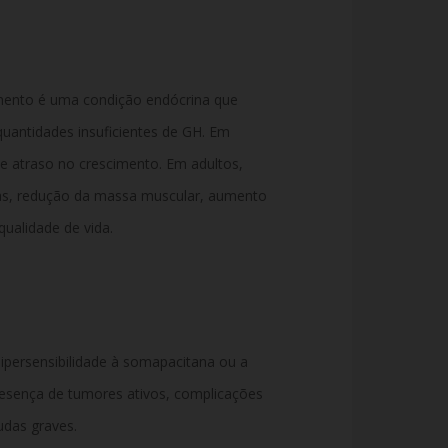
mento
é
uma
condição
endócrina
que
quantidades
insuficientes
de
GH.
Em
e
atraso
no
crescimento.
Em
adultos,
as,
redução
da
massa
muscular,
aumento
qualidade
de
vida.
ipersensibilidade
à
somapacitana
ou
a
resença
de
tumores
ativos,
complicações
udas
graves.