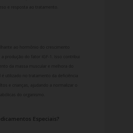
eso
e
resposta
ao
tratamento.
lhante
ao
hormônio
do
crescimento
e
a
produção
do
fator
IGF-
1.
Isso
contribui
ento
da
massa
muscular
e
melhora
do
l
é
utilizado
no
tratamento
da
deficiência
ltos
e
crianças,
ajudando
a
normalizar
o
abólicas
do
organismo.
dicamentos
Especiais?