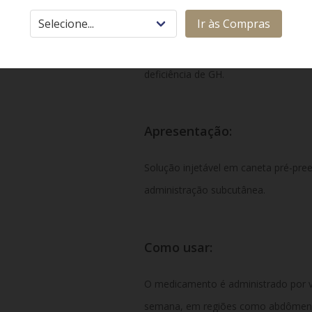
Classe
Terapêutica:
Ir às Compras
Hormônio
do
crescimento
de
ação
p
deficiência
de
GH.
Apresentação:
Solução
injetável
em
caneta
pré-
pre
administração
subcutânea.
Como
usar:
O
medicamento
é
administrado
por
semana,
em
regiões
como
abdômen