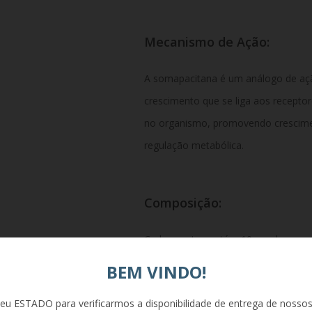
Mecanismo
de
Ação:
A
somapacitana
é
um
análogo
de
aç
crescimento
que
se
liga
aos
recepto
no
organismo,
promovendo
crescim
regulação
metabólica.
Composição:
Cada
caneta
contém
10
mg
de
soma
formulação
também
inclui
excipient
BEM VINDO!
conservação
da
solução.
eu ESTADO para verificarmos a disponibilidade de entrega de nosso