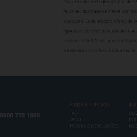
Com
38
anos
de
trajetória,
nós
do
S
reconhecidos
nacionalmente
por
no
alto
custo
.
Cada
produto
oferecido
c
rigorosa
e
critérios
de
qualidade
que
escolher
o
SAR
Medicamentos
Espec
e
dedicação
com
foco
na
sua
saúde.
AJUDA E SUPORTE
IN
FAQ
QU
0800 778 1888
RECALL
POL
TROCAS E DEVOLUÇÕES
NOS