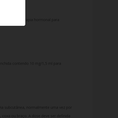
rolongada –
terapia
hormonal
para
enchida
contendo
10
mg/
1,5
ml
para
via
subcutânea,
normalmente
uma
vez
por
,
coxa
ou
braço.
A
dose
deve
ser
definida