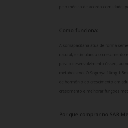
pelo
médico
de
acordo
com
idade,
p
Como
funciona:
A
somapacitana
atua
de
forma
seme
natural,
estimulando
o
crescimento
para
o
desenvolvimento
ósseo,
aum
metabolismo.
O
Sogroya
10mg
1,5m
de
hormônio
do
crescimento
em
adu
crescimento
e
melhorar
funções
met
Por
que
comprar
no
SAR
Me