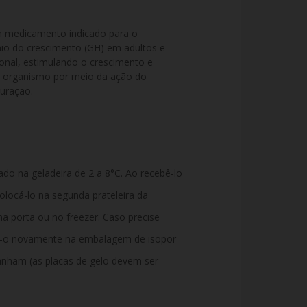
medicamento indicado para o 
io do crescimento (GH) em adultos e 
nal, estimulando o crescimento e 
 organismo por meio da ação do 
uração.
o na geladeira de 2 a 8°C. Ao recebê-lo
olocá-lo na segunda prateleira da
na porta ou no freezer. Caso precise
e-o novamente na embalagem de isopor
nham (as placas de gelo devem ser