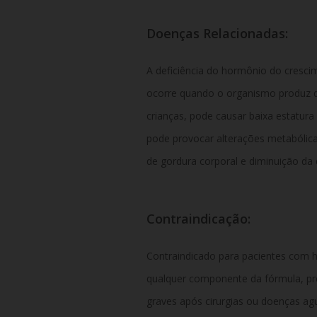
Doenças
Relacionadas:
A
deficiência
do
hormônio
do
cresci
ocorre
quando
o
organismo
produz
crianças,
pode
causar
baixa
estatura
pode
provocar
alterações
metabólic
de
gordura
corporal
e
diminuição
da
Contraindicação:
Contraindicado
para
pacientes
com
h
qualquer
componente
da
fórmula,
p
graves
após
cirurgias
ou
doenças
ag