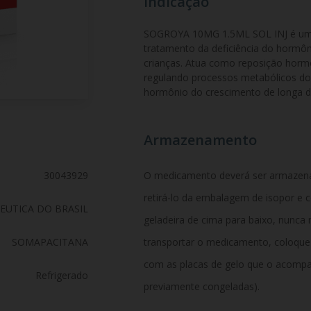
Indicação
SOGROYA 10MG 1.5ML SOL INJ é um 
tratamento da deficiência do hormôn
crianças. Atua como reposição hormo
regulando processos metabólicos do
hormônio do crescimento de longa d
Armazenamento
30043929
O medicamento deverá ser armazenad
retirá-lo da embalagem de isopor e c
UTICA DO BRASIL
geladeira de cima para baixo, nunca 
SOMAPACITANA
transportar o medicamento, coloqu
com as placas de gelo que o acompa
Refrigerado
previamente congeladas).