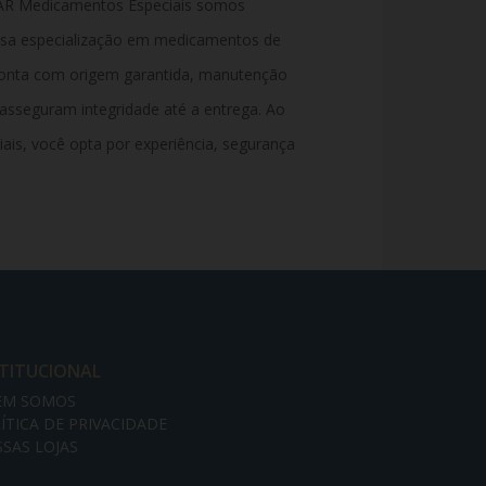
AR
Medicamentos
Especiais
somos
ssa
especialização
em
medicamentos
de
onta
com
origem
garantida,
manutenção
asseguram
integridade
até
a
entrega.
Ao
iais,
você
opta
por
experiência,
segurança
STITUCIONAL
EM SOMOS
ÍTICA DE PRIVACIDADE
SAS LOJAS