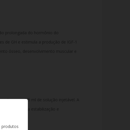
ão
prolongada
do
hormônio
do
res
de
GH
e
estimula
a
produção
de
IGF-
1
ento
ósseo,
desenvolvimento
muscular
e
pacitana
em
1,5
ml
de
solução
injetável.
A
es
utilizados
para
estabilização
e
s produtos