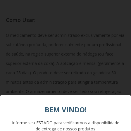
Como Usar:
O medicamento deve ser administrado exclusivamente por via
subcutânea profunda, preferencialmente por um profissional
de saúde, na região superior externa do nádega (ou face
superior externa da coxa). A aplicação é mensal (geralmente a
cada 28 dias). O produto deve ser retirado da geladeira 30
minutos antes da administração para atingir a temperatura
ambiente. O armazenamento deve ser feito sob refrigeração
(2°C a 8°C), na embalagem original protegida da luz, sem
BEM VINDO!
congelar.
Informe seu ESTADO para verificarmos a disponibilidade
de entrega de nossos produtos