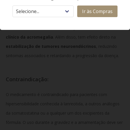
Como Funciona:
Ir às Compras
SOMATULINE AUTOGEL reduz a secreção excessiva de
hormônios, como o GH e o IGF-1, ajudando no
controle
clínico da acromegalia
. Além disso, tem efeito direto na
estabilização de tumores neuroendócrinos
, reduzindo
sintomas associados e retardando a progressão da doença.
Contraindicação:
O medicamento é contraindicado para pacientes com
hipersensibilidade conhecida à lanreotida, a outros análogos
da somatostatina ou a qualquer um dos excipientes da
fórmula. O uso durante a gravidez e a amamentação deve ser