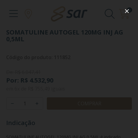
0
SOMATULINE AUTOGEL 120MG INJ AG
0,5ML
Código do produto: 111852
De: R$ 6.047,41
Por: R$ 4.532,90
em
6x
de
R$ 755,49
iguais
COMPRAR
Indicação
SOMATULINE AUTOGEL 120MG INJ AG 0,5ML é indicado 