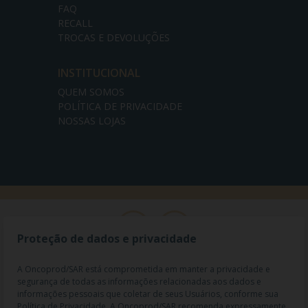
FAQ
RECALL
TROCAS E DEVOLUÇÕES
INSTITUCIONAL
QUEM SOMOS
POLÍTICA DE PRIVACIDADE
NOSSAS LOJAS
Proteção de dados e privacidade
A Oncoprod/SAR está comprometida em manter a privacidade e
segurança de todas as informações relacionadas aos dados e
informações pessoais que coletar de seus Usuários, conforme sua
Política de Privacidade. A Oncoprod/SAR recomenda expressamente