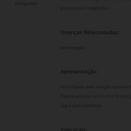
Refrigerado
previamente congeladas).
Doenças Relacionadas:
Acromegalia.
Apresentação:
Pó liofilizado para solução injetáv
frascos-ampola com o pó e 30 serin
(água para injetáveis).
Indicação: