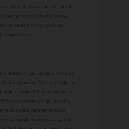
 ou abdômen) para evitar lipohipertrofia.
o suavemente o diluente no frasco e
ãos; nunca agite o frasco para não
 do medicamento.
nca protetora" que impede o Hormônio
afetar o organismo. Na acromegalia, um
po produzir muito GH, ordenando que o
e forma descontrolada, o que deforma
anto se encaixa perfeitamente nos
ço e bloqueando as ordens do hormônio
s de IGF-1 despencam para níveis normais,