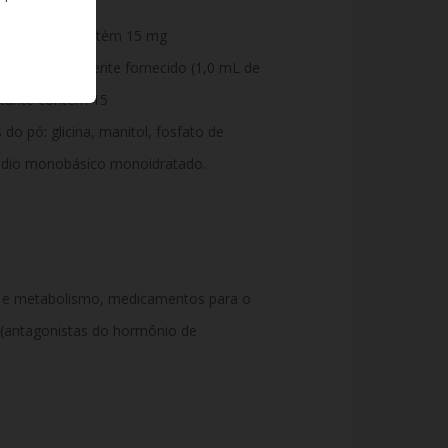
do injetável contém 15 mg
ção com o diluente fornecido (1,0 mL de
ultante contém 15
o pó: glicina, manitol, fosfato de
sódio monobásico monoidratado.
io e metabolismo, medicamentos para o
 (antagonistas do hormônio de