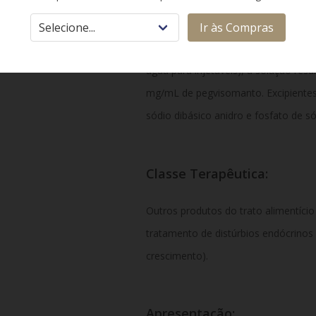
Cada frasco-ampola com pó liofiliza
Ir às Compras
de pegvisomanto. Após a reconstitui
água para injetáveis), a solução res
mg/mL de pegvisomanto. Excipientes d
sódio dibásico anidro e fosfato de 
Classe Terapêutica:
Outros produtos do trato alimentíc
tratamento de distúrbios endócrinos
crescimento).
Apresentação: