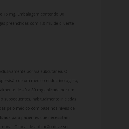
el de 15 mg. Embalagem contendo 30
gas preenchidas com 1,0 mL de diluente
clusivamente por via subcutânea. O
supervisão de um médico endocrinologista,
ralmente de 40 a 80 mg aplicada por um
ão subsequentes, habitualmente iniciadas
das pelo médico com base nos níveis de
lizada para pacientes que necessitam
monal. O local de aplicação deve ser