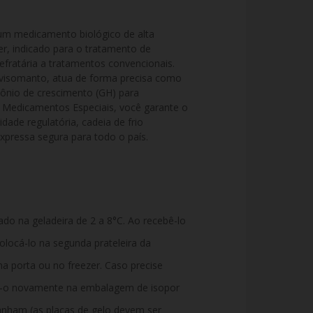
 medicamento biológico de alta 
r, indicado para o tratamento de 
fratária a tratamentos convencionais. 
gvisomanto, atua de forma precisa como 
ônio de crescimento (GH) para 
r Medicamentos Especiais, você garante o 
ade regulatória, cadeia de frio 
xpressa segura para todo o país.
o na geladeira de 2 a 8°C. Ao recebê-lo
olocá-lo na segunda prateleira da
na porta ou no freezer. Caso precise
e-o novamente na embalagem de isopor
nham (as placas de gelo devem ser