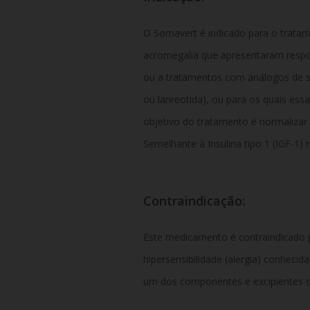
O Somavert é indicado para o trata
acromegalia que apresentaram respos
ou a tratamentos com análogos de s
ou lanreotida), ou para os quais ess
objetivo do tratamento é normalizar 
Semelhante à Insulina tipo 1 (IGF-1)
Contraindicação:
Este medicamento é contraindicado p
hipersensibilidade (alergia) conheci
um dos componentes e excipientes q