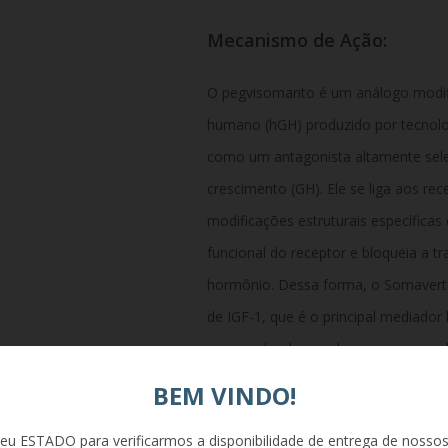
Mecanismo de Ação:
O pegvisomanto é um análogo modif
humano (hGH) produzido por tecnol
como um antagonista altamente sele
crescimento (GH). Ele se liga aos re
modificações estruturais específica
funcional do receptor e bloqueia a tr
hormônio. Dessa forma, o Somavert 
de IGF-1, que é o principal mediador
exagerado observados na acromegal
BEM VINDO!
Composição:
eu ESTADO para verificarmos a disponibilidade de entrega de nosso