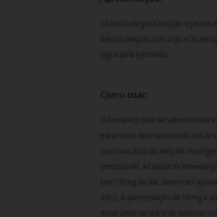
Pó liofilizado para solução injetáv
frascos-ampola com o pó e 30 serin
(água para injetáveis).
Como usar:
O Somavert deve ser administrado ex
tratamento deve ser iniciado sob a 
com uma dose de indução inicial (ge
profissional). As doses de manutenç
com 10 mg ao dia, devem ser ajusta
IGF-1. A apresentação de 15 mg é uti
desse patamar diário de bloqueio hor