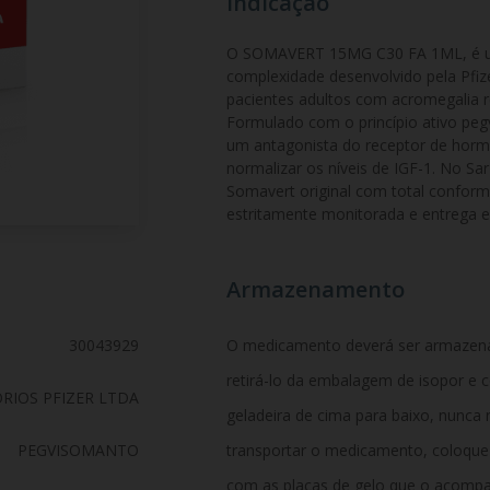
Indicação
O SOMAVERT 15MG C30 FA 1ML, é um
complexidade desenvolvido pela Pfize
pacientes adultos com acromegalia re
Formulado com o princípio ativo pe
um antagonista do receptor de horm
normalizar os níveis de IGF-1. No Sa
Somavert original com total conformid
estritamente monitorada e entrega e
Armazenamento
30043929
O medicamento deverá ser armazenad
retirá-lo da embalagem de isopor e c
RIOS PFIZER LTDA
geladeira de cima para baixo, nunca 
PEGVISOMANTO
transportar o medicamento, coloqu
com as placas de gelo que o acompa