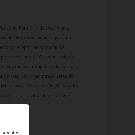
icado do hormônio de crescimento
ogia de DNA recombinante, que atua
tivo do receptor de hormônio de
ceptores celulares de GH, mas devido a
s em sua molécula, impede a dimerização
ansmissão dos sinais intracelulares do
inibe com sucesso a produção hepática
 biológico dos efeitos de crescimento
ia.
s produtos