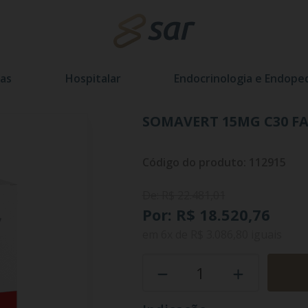
as
Hospitalar
Endocrinologia e Endoped
SOMAVERT 15MG C30 FA
Código do produto: 112915
De: R$ 22.481,01
Por: R$ 18.520,76
em
6x
de
R$ 3.086,80
iguais