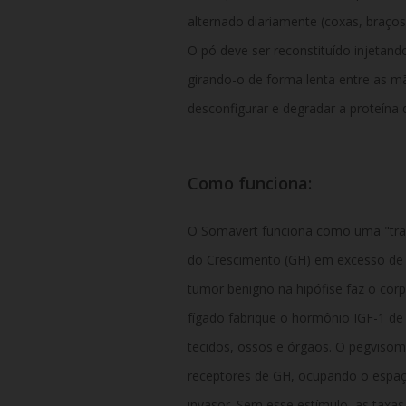
alternado diariamente (coxas, braços
O pó deve ser reconstituído injetand
girando-o de forma lenta entre as m
desconfigurar e degradar a proteína
Como funciona:
O Somavert funciona como uma "tra
do Crescimento (GH) em excesso de 
tumor benigno na hipófise faz o cor
fígado fabrique o hormônio IGF-1 d
tecidos, ossos e órgãos. O pegvisom
receptores de GH, ocupando o espa
invasor. Sem esse estímulo, as taxa