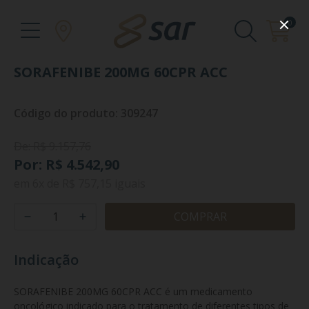
0
SORAFENIBE 200MG 60CPR ACC
Código do produto: 309247
De: R$ 9.157,76
Por: R$ 4.542,90
em
6x
de
R$ 757,15
iguais
COMPRAR
Indicação
SORAFENIBE 200MG 60CPR ACC é um medicamento 
oncológico indicado para o tratamento de diferentes tipos de 