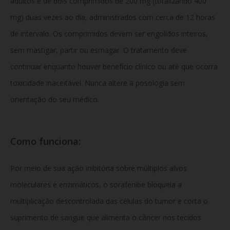
adultos é de dois comprimidos de 200 mg (totalizando 400
mg) duas vezes ao dia, administrados com cerca de 12 horas
de intervalo. Os comprimidos devem ser engolidos inteiros,
sem mastigar, partir ou esmagar. O tratamento deve
continuar enquanto houver benefício clínico ou até que ocorra
toxicidade inaceitável. Nunca altere a posologia sem
orientação do seu médico.
Como funciona:
Por meio de sua ação inibitória sobre múltiplos alvos
moleculares e enzimáticos, o sorafenibe bloqueia a
multiplicação descontrolada das células do tumor e corta o
suprimento de sangue que alimenta o câncer nos tecidos