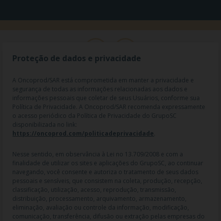
Proteção de dados e privacidade
A Oncoprod/SAR está comprometida em manter a privacidade e
segurança de todas as informações relacionadas aos dados e
informações pessoais que coletar de seus Usuários, conforme sua
Política de Privacidade. A Oncoprod/SAR recomenda expressamente
o acesso periódico da Política de Privacidade do GrupoSC
disponibilizada no link:
https://oncoprod.com/politicadeprivacidade
.
RAZÃO SOCIAL: ONCO PROD DIST. DE PROD. HOSP. E ONCOL. LTDA |
NOME FANTASIA: SAR - MEDICAMENTOS ESPECIAIS | CNPJ:
04.307.650/0019-64 | IE: 119.242.793.110 | Endereço R: Olimpíadas, nº
Nesse sentido, em observância à Lei no 13.709/2008 e com a
100 2º andar CJ 21 22 - Vila Olímpia - SP | Cep: 04551-000 |
finalidade de utilizar os sites e aplicações do GrupoSC, ao continuar
Farmacêutico responsável: Dra. Gislaine Lopes de Jesus - CRF/SP 47509
navegando, você consente e autoriza o tratamento de seus dados
| AFE: 7.60997-7 | CMVS: 355030801-477-010609-1-0.
pessoais e sensíveis, que consistem na coleta, produção, recepção,
classificação, utilização, acesso, reprodução, transmissão,
As informações contidas neste site não devem ser usadas para
distribuição, processamento, arquivamento, armazenamento,
automedicação e não substituem, em hipótese alguma, as orientações
eliminação, avaliação ou controle da informação, modificação,
dadas pelo profissional da área médica. Somente o médico está apto a
comunicação, transferência, difusão ou extração pelas empresas do