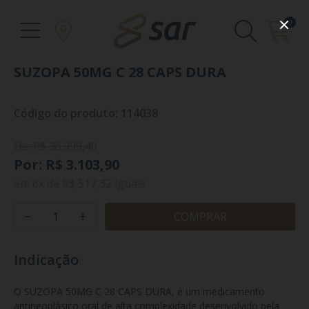
0
SUZOPA 50MG C 28 CAPS DURA
Código do produto: 114038
De: R$ 36.999,40
Por: R$ 3.103,90
em
6x
de
R$ 517,32
iguais
COMPRAR
Indicação
O SUZOPA 50MG C 28 CAPS DURA, é um medicamento 
antineoplásico oral de alta complexidade desenvolvido pela 