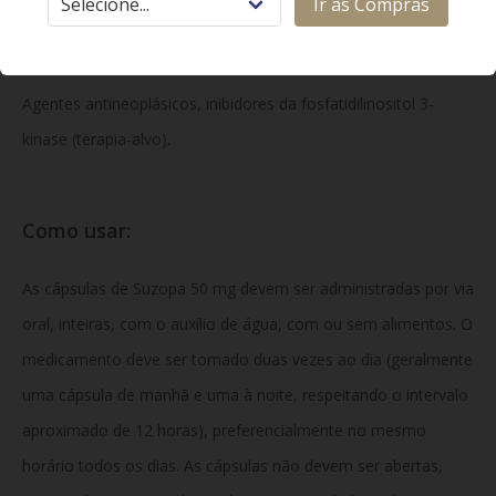
Ir às Compras
Classe Terapêutica:
Agentes antineoplásicos, inibidores da fosfatidilinositol 3-
kinase (terapia-alvo).
Como usar:
As cápsulas de Suzopa 50 mg devem ser administradas por via
oral, inteiras, com o auxílio de água, com ou sem alimentos. O
medicamento deve ser tomado duas vezes ao dia (geralmente
uma cápsula de manhã e uma à noite, respeitando o intervalo
aproximado de 12 horas), preferencialmente no mesmo
horário todos os dias. As cápsulas não devem ser abertas,