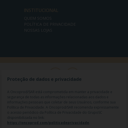
INSTITUCIONAL
QUEM SOMOS
POLÍTICA DE PRIVACIDADE
NOSSAS LOJAS
Proteção de dados e privacidade
A Oncoprod/SAR está comprometida em manter a privacidade e
segurança de todas as informações relacionadas aos dados e
informações pessoais que coletar de seus Usuários, conforme sua
Política de Privacidade. A Oncoprod/SAR recomenda expressamente
o acesso periódico da Política de Privacidade do GrupoSC
disponibilizada no link:
https://oncoprod.com/politicadeprivacidade
.
RAZÃO SOCIAL: ONCO PROD DIST. DE PROD. HOSP. E ONCOL. LTDA |