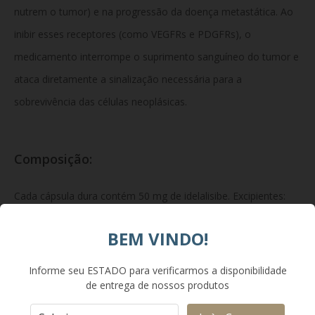
nutrem o tumor) e na progressão da doença metastática. Ao
inibir esses receptores (como VEGFRs e PDGFRs), o
medicamento interrompe o suprimento sanguíneo do tumor e
ataca diretamente a sinalização necessária para a
sobrevivência das células neoplásicas.
Composição:
Cada cápsula dura contém 50 mg de idelalisibe. Excipientes:
celulose microcristalina, amido, croscarmelose sódica,
BEM VINDO!
estearato de magnésio e dióxido de silício coloidal.
Componentes do invólucro da cápsula: gelatina, dióxido de
Informe seu ESTADO para verificarmos a disponibilidade
de entrega de nossos produtos
titânio e óxido de ferro.