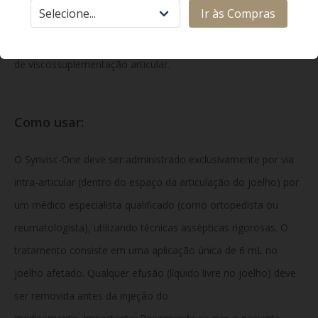
Classe Terapêutica:
Ir às Compras
Dispositivos médicos, agentes
de viscossuplementação articular.
Como usar:
O Synvisc-One deve ser administrado exclusivamente por via
intra-articular (dentro do espaço da articulação do joelho) por
um médico especialista qualificado (como ortopedista ou
reumatologista), utilizando técnicas assépticas rigorosas. O
tratamento consiste em uma aplicação única de 6 mL no
joelho afetado. Qualquer efusão (líquido livre no joelho) deve
ser removida antes da injeção do