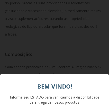
do joelho. Graças às suas propriedades viscoelásticas
(elasticidade e viscosidade elevadas), o medicamento realiza
a viscossuplementação, restaurando as propriedades
reológicas do líquido articular que foram perdidas devido à
artrose.
Composição:
Cada seringa preenchida de 6 mL contém 48 mg de hilano G-F
20 (uma mistura de hilano A e hilano B). Excipientes: cloreto de
sódio, hidrogenofosfato de sódio, di-hidrogenofosfato de
BEM VINDO!
sódio mono-hidratado e água para injetáveis.
Informe seu ESTADO para verificarmos a disponibilidade
de entrega de nossos produtos