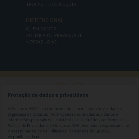
TROCAS E DEVOLUÇÕES
INSTITUCIONAL
QUEM SOMOS
POLÍTICA DE PRIVACIDADE
NOSSAS LOJAS
Proteção de dados e privacidade
A Oncoprod/SAR está comprometida em manter a privacidade e
segurança de todas as informações relacionadas aos dados e
informações pessoais que coletar de seus Usuários, conforme sua
Política de Privacidade. A Oncoprod/SAR recomenda expressamente
o acesso periódico da Política de Privacidade do GrupoSC
disponibilizada no link: