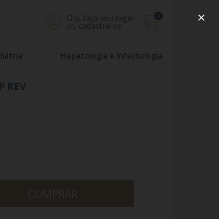
0
Olá, faça seu login
ou cadastre-se
iatria
Hepatologia e Infectologia
P REV
COMPRAR