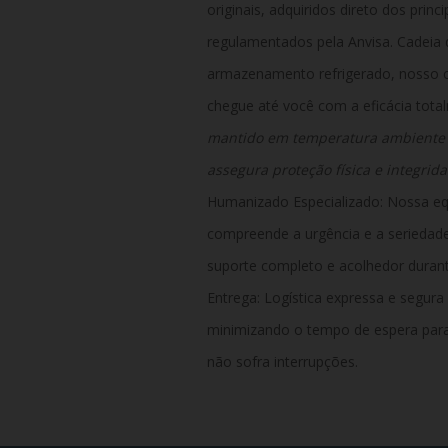
originais, adquiridos direto dos princi
regulamentados pela Anvisa. Cadeia 
armazenamento refrigerado, nosso c
chegue até você com a eficácia tota
mantido em temperatura ambiente d
assegura proteção física e integrid
Humanizado Especializado: Nossa eq
compreende a urgência e a seriedad
suporte completo e acolhedor durant
Entrega:
Logística expressa e segura 
minimizando o tempo de espera para 
não sofra interrupções.