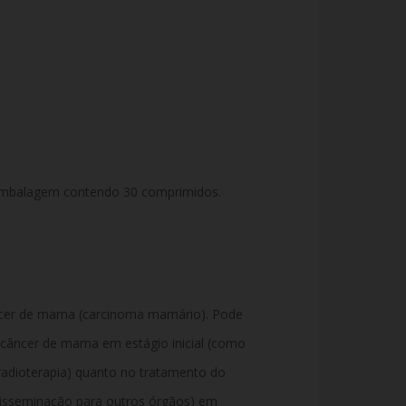
Embalagem contendo 30 comprimidos.
ncer de mama (carcinoma mamário). Pode
o câncer de mama em estágio inicial (como
 radioterapia) quanto no tratamento do
isseminação para outros órgãos) em