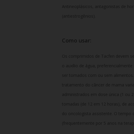
Antineoplásicos, antagonistas de ho
(antiestrogênios).
Como usar:
Os comprimidos de Tacfen devem ser 
o auxílio de água, preferencialment
ser tomados com ou sem alimentos. 
tratamento do câncer de mama varia
administrados em dose única (1 ou 2
tomadas (de 12 em 12 horas), de ac
do oncologista assistente. O tempo
(frequentemente por 5 anos na terapi