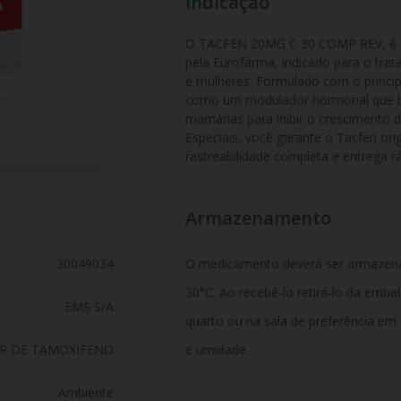
Indicação
O TACFEN 20MG C 30 COMP REV, é u
pela Eurofarma, indicado para o t
e mulheres. Formulado com o princípi
como um modulador hormonal que blo
mamárias para inibir o crescimento
Especiais, você garante o Tacfen ori
rastreabilidade completa e entrega rá
Armazenamento
30049034
O medicamento deverá ser armazen
30°C. Ao recebê-lo retirá-lo da emb
EMS S/A
quarto ou na sala de preferência em
TR DE TAMOXIFENO
e umidade.
Ambiente