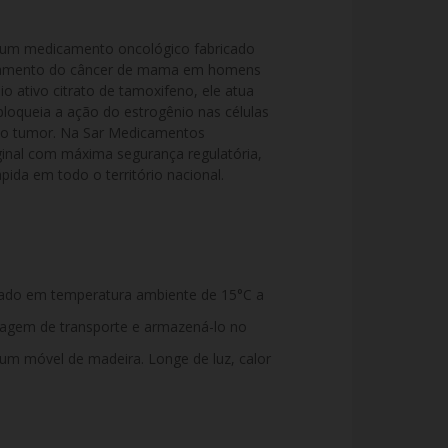
m medicamento oncológico fabricado 
ratamento do câncer de mama em homens 
o ativo citrato de tamoxifeno, ele atua 
queia a ação do estrogênio nas células 
 do tumor. Na Sar Medicamentos 
ginal com máxima segurança regulatória, 
pida em todo o território nacional.
ado em temperatura ambiente de 15°C a
alagem de transporte e armazená-lo no
 um móvel de madeira. Longe de luz, calor