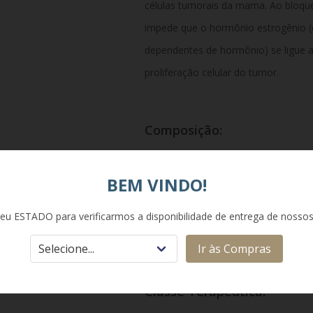
células tumorais da mama. Ao bloqu
impede que o hormônio estrogênio (
dependentes de hormônio) se ligue a 
proliferação celular do tumor.
Composição:
Cada comprimido revestido contém 3
BEM VINDO!
(equivalente a 20 mg de tamoxifeno ba
lactose monoidratada, amido, croscar
eu ESTADO para verificarmos a disponibilidade de entrega de nosso
estearato de magnésio, hipromelose, 
Ir às Compras
Classe Terapêutica: