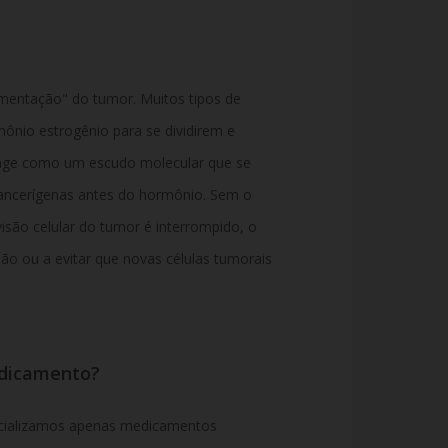
mentação" do tumor. Muitos tipos de
nio estrogênio para se dividirem e
 age como um escudo molecular que se
cancerígenas antes do hormônio. Sem o
visão celular do tumor é interrompido, o
ão ou a evitar que novas células tumorais
edicamento?
cializamos apenas medicamentos