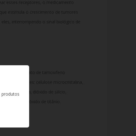
ear esses receptores, o medicamento
que estimula o crescimento de tumores
eles, interrompendo o sinal biológico de
0,4 mg de citrato de tamoxifeno
se). Excipientes: celulose microcristalina,
melose sódica, dióxido de silício,
s produtos
macrogol e dióxido de titânio.