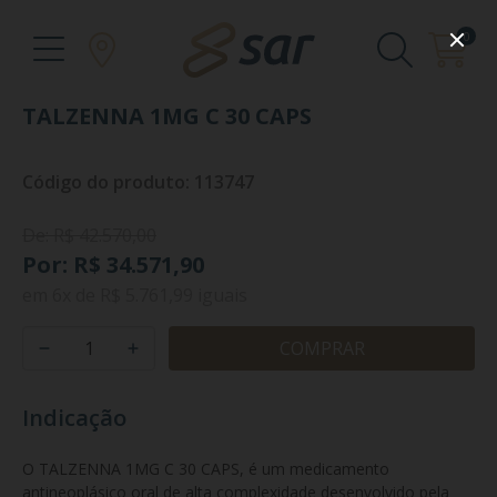
0
TALZENNA 1MG C 30 CAPS
Código do produto: 113747
De: R$ 42.570,00
Por: R$ 34.571,90
em
6x
de
R$ 5.761,99
iguais
COMPRAR
Indicação
O TALZENNA 1MG C 30 CAPS, é um medicamento 
antineoplásico oral de alta complexidade desenvolvido pela 