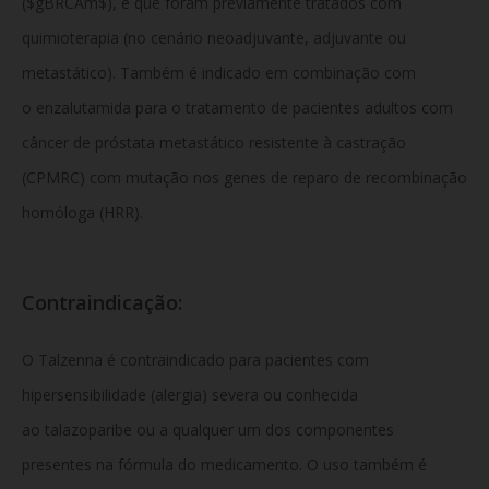
($gBRCAm$), e que foram previamente tratados com
quimioterapia (no cenário neoadjuvante, adjuvante ou
metastático). Também é indicado em combinação com
o enzalutamida para o tratamento de pacientes adultos com
câncer de próstata metastático resistente à castração
(CPMRC) com mutação nos genes de reparo de recombinação
homóloga (HRR).
Contraindicação:
O Talzenna é contraindicado para pacientes com
hipersensibilidade (alergia) severa ou conhecida
ao talazoparibe ou a qualquer um dos componentes
presentes na fórmula do medicamento. O uso também é