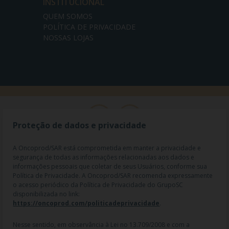
INSTITUCIONAL
QUEM SOMOS
POLÍTICA DE PRIVACIDADE
NOSSAS LOJAS
Proteção de dados e privacidade
A Oncoprod/SAR está comprometida em manter a privacidade e
segurança de todas as informações relacionadas aos dados e
informações pessoais que coletar de seus Usuários, conforme sua
Política de Privacidade. A Oncoprod/SAR recomenda expressamente
o acesso periódico da Política de Privacidade do GrupoSC
disponibilizada no link:
https://oncoprod.com/politicadeprivacidade
.
RAZÃO SOCIAL: ONCO PROD DIST. DE PROD. HOSP. E ONCOL. LTDA |
NOME FANTASIA: SAR - MEDICAMENTOS ESPECIAIS | CNPJ:
04.307.650/0019-64 | IE: 119.242.793.110 | Endereço R: Olimpíadas, nº
Nesse sentido, em observância à Lei no 13.709/2008 e com a