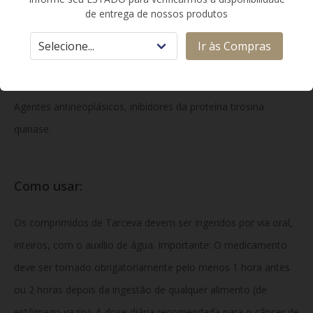
dióxido de titânio, macrogol, polissorbato 80.
de entrega de nossos produtos
Ir às Compras
Classe Terapêutica:
Agentes antineoplásicos, inibidores da proteína tirosina
quinase.
Como usar:
Os comprimidos de Tarceva devem ser ingeridos por via oral,
inteiros, com o auxílio de água. Importante: O medicamento
deve ser tomado obrigatoriamente pelo menos 1 hora antes
ou 2 horas depois da ingestão de qualquer alimento (de
estômago vazio). A dose diária recomendada para o câncer de