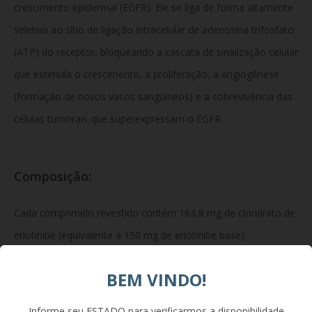
crescimento epidermal (EGFR). Ele se liga de forma altamente
seletiva ao sítio de ligação intracelular de adenosina trifosfato
(ATP) do receptor, bloqueando a cascata de sinalização celular
que estimula o crescimento, a proliferação, a angiogênese
(formação de novos vasos sanguíneos) e a sobrevivência das
células tumorais que superexpressam o EGFR.
Composição:
Cada comprimido revestido contém 163,8 mg de cloridrato de
erlotinibe (equivalente a 150 mg de erlotinibe base).
Excipientes: lactose monoidratada,
BEM VINDO!
celulose microcristalina, amargato de sódio, estearato de
magnésio, laurilsulfato de sódio. Revestimento: hipromelose,
Informe seu ESTADO para verificarmos a disponibilidade