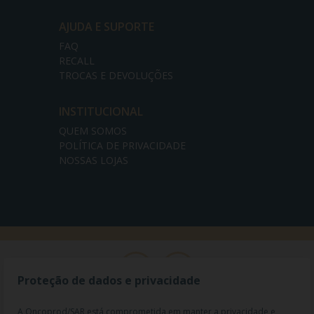
AJUDA E SUPORTE
FAQ
RECALL
TROCAS E DEVOLUÇÕES
INSTITUCIONAL
QUEM SOMOS
POLÍTICA DE PRIVACIDADE
NOSSAS LOJAS
Proteção de dados e privacidade
A Oncoprod/SAR está comprometida em manter a privacidade e