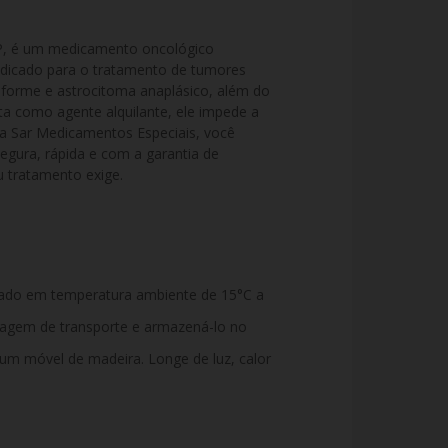
 é um medicamento oncológico 
ndicado para o tratamento de tumores 
iforme e astrocitoma anaplásico, além do 
 como agente alquilante, ele impede a 
Na Sar Medicamentos Especiais, você 
ura, rápida e com a garantia de 
tratamento exige.
ado em temperatura ambiente de 15°C a
alagem de transporte e armazená-lo no
 um móvel de madeira. Longe de luz, calor