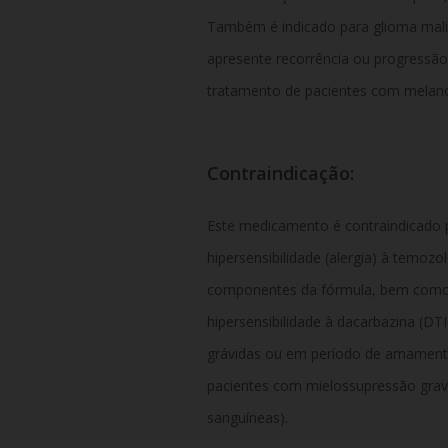
Também é indicado para glioma mali
apresente recorrência ou progressão
tratamento de pacientes com melano
Contraindicação:
Este medicamento é contraindicado p
hipersensibilidade (alergia) à temoz
componentes da fórmula, bem como 
hipersensibilidade à dacarbazina (DTI
grávidas ou em período de amamen
pacientes com mielossupressão grave
sanguíneas).