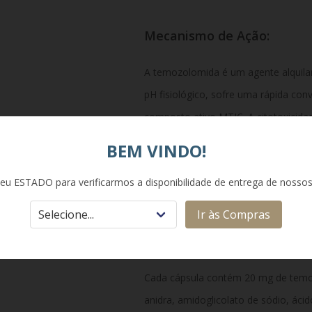
Mecanismo de Ação:
A temozolomida é um agente alquila
pH fisiológico, sofre uma rápida con
composto ativo MTIC. A citotoxicidad
devido, principalmente, à alquilação
BEM VINDO!
danifica a estrutura genética das cé
eu ESTADO para verificarmos a disponibilidade de entrega de nosso
replicação e crescimento.
Ir às Compras
Composição:
Cada cápsula contém 20 mg de tem
anidra, amidoglicolato de sódio, ácid