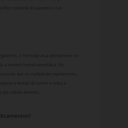
rfície corporal do paciente e nas
organismo, o Temodal atua diretamente no
o a barreira hematoencefálica. Ele
s tumorais que se multiplicam rapidamente,
oqueia a divisão do tumor e induz a
 das células doentes.
edicamentos?