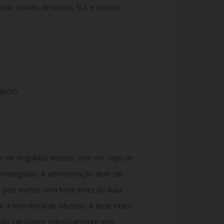
ina, dióxido de titânio, SLS e corante
pico).
ser engolidas inteiras, com um copo de
mastigadas. A administração deve ser
ou pelo menos uma hora antes ou duas
ir a ocorrência de náuseas. A dose exata
ão calculados individualmente pelo