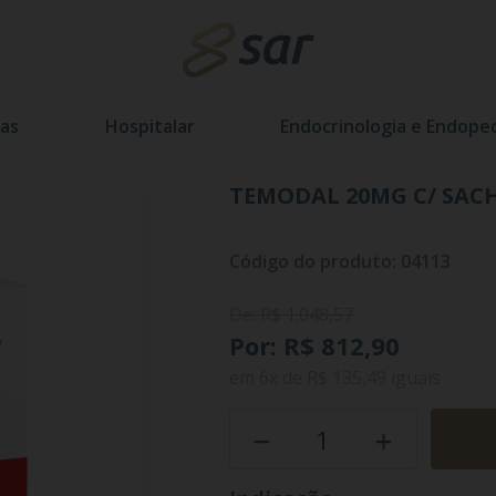
as
Hospitalar
Endocrinologia e Endoped
TEMODAL 20MG C/ SACH
Código do produto: 04113
De: R$ 1.048,57
Por: R$ 812,90
em
6x
de
R$ 135,49
iguais