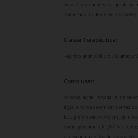
silício. Componentes da cápsula: gelat
texturizado (óxido de ferro amarelo).
Classe Terapêutica:
Agentes antineoplásicos (Quimioterá
Como usar:
As cápsulas de Temodal 20mg devem 
água, e nunca devem ser abertas ou 
feita preferencialmente em jejum (
horas após uma refeição) para reduz
e o esquema de dias de tratamento s