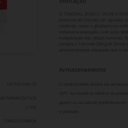
Indicação
O TEMODAL 20MG C/ SACHE X 5CAP,
essencial em formato de cápsulas, i
cerebrais, como o glioblastoma mult
melanoma avançado. Com ação direta
multiplicação das células tumorais. 
compra o Temodal 20mg de forma seg
armazenamento adequado que o seu 
Armazenamento
1017101940173
O medicamento deverá ser armazen
30°C. Ao recebê-lo retirá-lo da emb
ME FARMACEUTICA
quarto ou na sala de preferência em
LTDA
e umidade.
TEMOZOLOMIDA