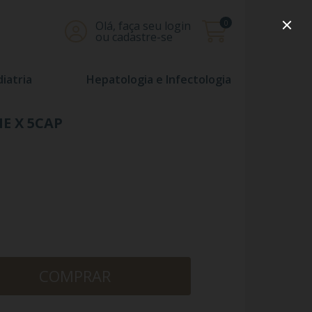
0
Olá, faça seu login
ou cadastre-se
iatria
Hepatologia e Infectologia
E X 5CAP
COMPRAR