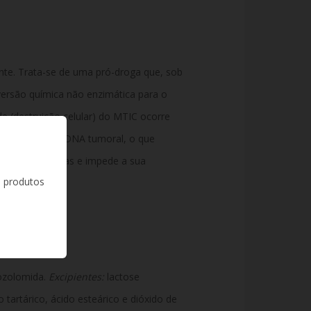
nte. Trata-se de uma pró-droga que, sob
versão química não enzimática para o
e (destruição celular) do MTIC ocorre
 (metilação) do DNA tumoral, o que
lulas cancerígenas e impede a sua
s produtos
ozolomida.
Excipientes:
lactose
o tartárico, ácido esteárico e dióxido de