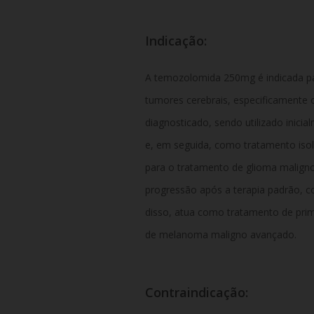
Indicação:
A temozolomida 250mg é indicada p
tumores cerebrais, especificamente 
diagnosticado, sendo utilizado inici
e, em seguida, como tratamento iso
para o tratamento de glioma maligno
progressão após a terapia padrão, c
disso, atua como tratamento de prim
de melanoma maligno avançado.
Contraindicação: