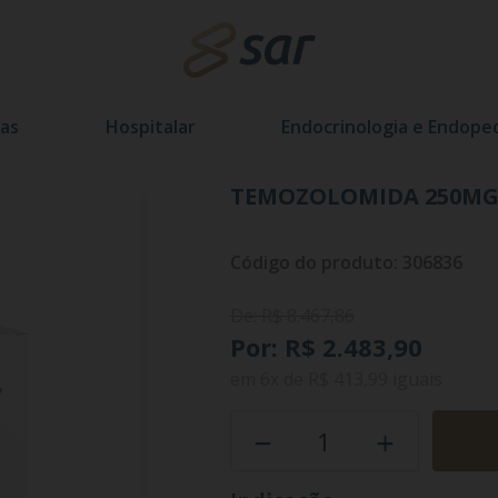
as
Hospitalar
Endocrinologia e Endoped
TEMOZOLOMIDA 250MG 
Código do produto: 306836
De: R$ 8.467,86
Por: R$ 2.483,90
em
6x
de
R$ 413,99
iguais