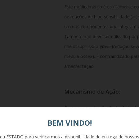
Este medicamento é estritamente con
de reações de hipersensibilidade (al
um dos componentes que integram a 
Também não deve ser utilizado por 
mielossupressão grave (redução seve
medula óssea). É contraindicado par
amamentação.
Mecanismo de Ação:
Como um agente alquilante derivado 
a temozolomida possui uma potente a
BEM VINDO!
organismo, ela passa por uma rápid
eu ESTADO para verificarmos a disponibilidade de entrega de nosso
pH fisiológico, transformando-se no 