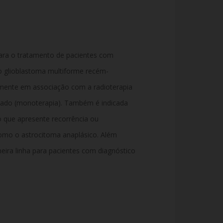
ara o tratamento de pacientes com
o glioblastoma multiforme recém-
almente em associação com a radioterapia
lado (monoterapia). Também é indicada
 que apresente recorrência ou
omo o astrocitoma anaplásico. Além
eira linha para pacientes com diagnóstico