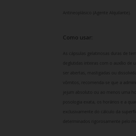
Antineoplásico (Agente Alquilante).
Como usar:
As cápsulas gelatinosas duras de t
deglutidas inteiras com o auxílio de
ser abertas, mastigadas ou dissolvid
vômitos, recomenda-se que a admini
jejum absoluto ou ao menos uma hor
posologia exata, os horários e a qu
exclusivamente do cálculo da superf
determinados rigorosamente pelo mé