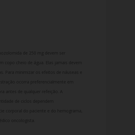
emozolomida de 250 mg devem ser
 um copo cheio de água. Elas jamais devem
as. Para minimizar os efeitos de náuseas e
stração ocorra preferencialmente em
a antes de qualquer refeição. A
antidade de ciclos dependem
ície corporal do paciente e do hemograma,
dico oncologista.