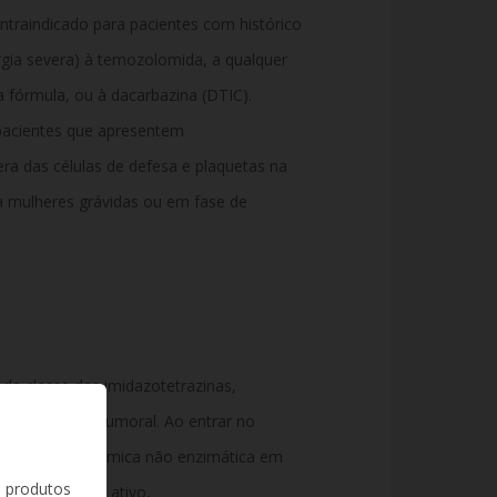
traindicado para pacientes com histórico
ergia severa) à temozolomida, a qualquer
fórmula, ou à dacarbazina (DTIC).
pacientes que apresentem
ra das células de defesa e plaquetas na
a mulheres grávidas ou em fase de
da classe das imidazotetrazinas,
tividade antitumoral. Ao entrar no
a conversão química não enzimática em
s produtos
seu metabólito ativo,