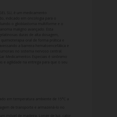
L SU, é um medicamento 
do, indicado em oncologia para o 
luindo o glioblastoma multiforme e o 
lanoma maligno avançado. Esta 
elatinosas duras de alta dosagem, 
 quimioterapia oral de forma prática e 
avessando a barreira hematoencefálica e 
umorais no sistema nervoso central. 
ar Medicamentos Especiais é sinônimo 
as e agilidade na entrega para que o seu 
ado em temperatura ambiente de 15°C a
alagem de transporte e armazená-lo no
 um móvel de madeira. Longe de luz, calor