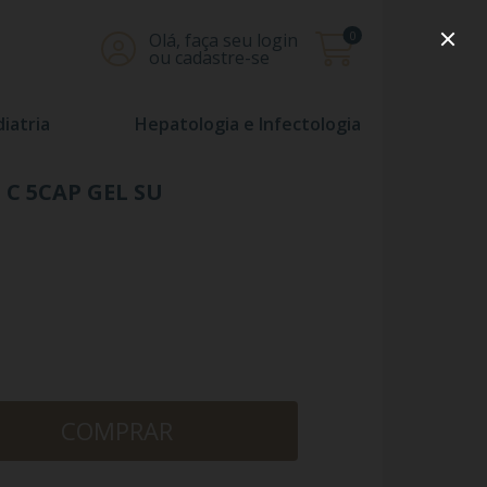
0
Olá, faça seu login
ou cadastre-se
iatria
Hepatologia e Infectologia
C 5CAP GEL SU
COMPRAR