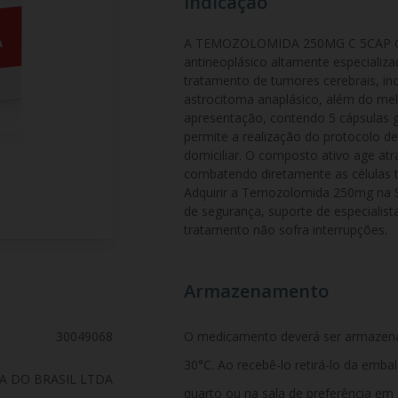
Indicação
A TEMOZOLOMIDA 250MG C 5CAP GE
antineoplásico altamente especializa
tratamento de tumores cerebrais, inc
astrocitoma anaplásico, além do me
apresentação, contendo 5 cápsulas g
permite a realização do protocolo de
domiciliar. O composto ativo age atr
combatendo diretamente as células t
Adquirir a Temozolomida 250mg na S
de segurança, suporte de especialist
tratamento não sofra interrupções.
Armazenamento
30049068
O medicamento deverá ser armazen
30°C. Ao recebê-lo retirá-lo da emb
A DO BRASIL LTDA
quarto ou na sala de preferência em