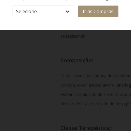
o monometil triazenoimidazol carboxa
Ir às Compras
MTIC ocorre por meio da metilação (
interferindo diretamente na sua est
se replicando.
Composição:
Cada cápsula gelatinosa dura cont
constitutivos:
lactose anidra, amidogl
esteárico e dióxido de silício.
Compone
dióxido de titânio e óxido de ferro pr
Classe Terapêutica: