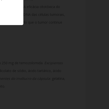
mida (MTIC). A eficácia citotóxica do
alquilação) do DNA das células tumorais,
rutura e impedindo que o tumor continue
ém 250 mg de temozolomida.
Excipientes
icolato de sódio, ácido tartárico, ácido
ntes do invólucro da cápsula:
gelatina,
eto.