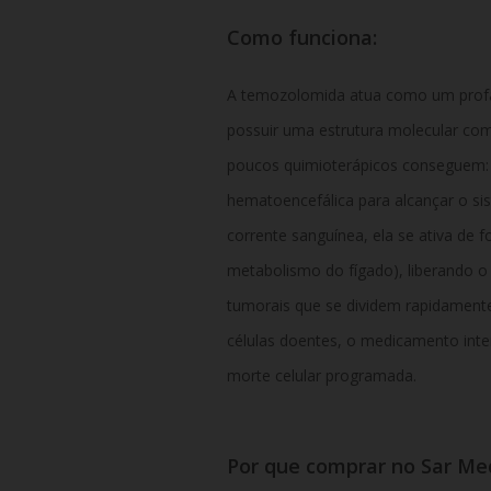
Como funciona:
A temozolomida atua como um profá
possuir uma estrutura molecular com
poucos quimioterápicos conseguem: a
hematoencefálica para alcançar o si
corrente sanguínea, ela se ativa de
metabolismo do fígado), liberando o
tumorais que se dividem rapidamente
células doentes, o medicamento int
morte celular programada.
Por que comprar no Sar Me