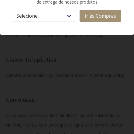
de entrega de nossos produtos
de temozolomida. Excipientes: Lactose anidra,
Ir às Compras
amido glicolato de sódio, dióxido de silício, ácido tartárico,
ácido esteárico.
Componentes da cápsula:
Gelatina, dióxido
de titânio, além de corantes específicos da dosagem.
Classe Terapêutica:
Agentes antineoplásicos (Quimioterápico / Agente alquilante).
Como usar:
As cápsulas de temozolomida devem ser administradas por
via oral, inteiras, com um copo de água, sem serem abertas