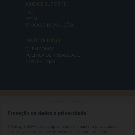
AJUDA E SUPORTE
FAQ
RECALL
TROCAS E DEVOLUÇÕES
INSTITUCIONAL
QUEM SOMOS
POLÍTICA DE PRIVACIDADE
NOSSAS LOJAS
Proteção de dados e privacidade
A Oncoprod/SAR está comprometida em manter a privacidade e
segurança de todas as informações relacionadas aos dados e