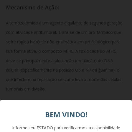
Mecanismo de Ação:
A temozolomida é um agente alquilante de segunda geração
com atividade antitumoral. Trata-se de um pró-fármaco que
sofre rápida hidrólise não enzimática em pH fisiológico para
sua forma ativa, o composto MTIC. A toxicidade do MTIC
deve-se principalmente à alquilação (metilação) do DNA
celular (especificamente na posição O6 e N7 da guanina), o
que interfere na replicação celular e leva à morte das células
tumorais em divisão.
Composição:
BEM VINDO!
Informe seu ESTADO para verificarmos a disponibilidade
Cada cápsula gelatinosa dura contém: Princípio ativo: 5 mg