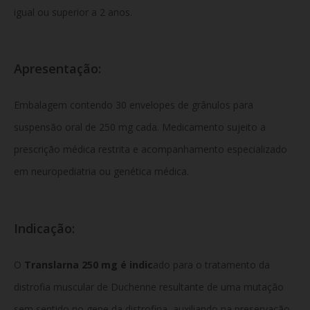
igual ou superior a 2 anos.
Apresentação:
Embalagem contendo 30 envelopes de grânulos para
suspensão oral de 250 mg cada. Medicamento sujeito a
prescrição médica restrita e acompanhamento especializado
em neuropediatria ou genética médica.
Indicação:
O
Translarna 250 mg é indic
ado para o tratamento da
distrofia muscular de Duchenne resultante de uma mutação
sem sentido no gene da distrofina, auxiliando na preservação