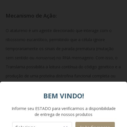
Mecanismo de Ação:
O atalureno é um agente direcionado que interage com o
ribossomo eucariótico, permitindo que a célula ignore
temporariamente os sinais de parada prematura (mutação
sem sentido ou
nonsense
) no RNA mensageiro. Com isso, o
Translarna possibilita a leitura contínua do código genético e a
produção de uma proteína distrofina funcional completa ou
parcialmente ativa, combatendo a causa primária da doença.
BEM VINDO!
Composição:
Informe seu ESTADO para verificarmos a disponibilidade
de entrega de nossos produtos
Cada envelope contém 250 mg de atalureno. Excipientes: