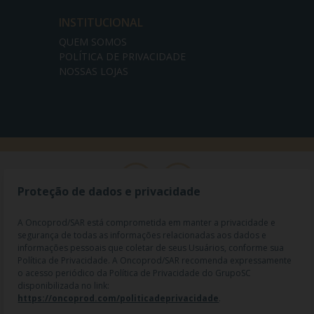
INSTITUCIONAL
QUEM SOMOS
POLÍTICA DE PRIVACIDADE
NOSSAS LOJAS
Proteção de dados e privacidade
A Oncoprod/SAR está comprometida em manter a privacidade e
segurança de todas as informações relacionadas aos dados e
informações pessoais que coletar de seus Usuários, conforme sua
Política de Privacidade. A Oncoprod/SAR recomenda expressamente
o acesso periódico da Política de Privacidade do GrupoSC
disponibilizada no link:
https://oncoprod.com/politicadeprivacidade
.
RAZÃO SOCIAL: ONCO PROD DIST. DE PROD. HOSP. E ONCOL. LTDA |
NOME FANTASIA: SAR - MEDICAMENTOS ESPECIAIS | CNPJ: