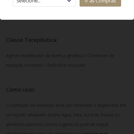
Ir às Compras
manitol, crospovidona, hipromelose, estearato de magnésio,
dióxido de silício coloidal e aroma.
Classe Terapêutica:
Agente modificador da doença genética / Corretores de
mutação nonsense / Distrofico muscular
Como usar:
O conteúdo do envelope deve ser misturado e dispersado em
um líquido adequado (como água, leite, suco de frutas) ou
alimentos pastosos (como iogurte ou purê de maçã)
imediatamente antes da administração
por via oral
,