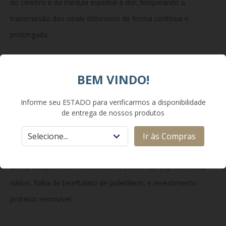
do cérebro e da medula espinhal à dor, bloqueando a
transmissão dos sinais dolorosos de forma contínua e
prolongada.
Composição:
BEM VINDO!
Informe seu ESTADO para verificarmos a disponibilidade
Cada adesivo transdérmico contém um total de 20 mg de
de entrega de nossos produtos
buprenorfina, liberando uma taxa nominal de 35 mcg de
buprenorfina por hora durante um período de até 96 horas
Ir às Compras
(uma área de liberação ativa contendo o princípio
ativo).
Excipientes:
matriz adesiva (contendo buprenorfina),
náilon, folha de tereftalato de polietileno, e revestimento
protetor removível.