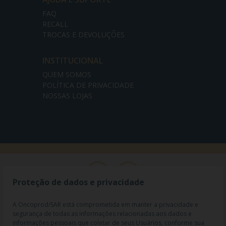
FAQ
RECALL
TROCAS E DEVOLUÇÕES
INSTITUCIONAL
QUEM SOMOS
POLÍTICA DE PRIVACIDADE
NOSSAS LOJAS
Proteção de dados e privacidade
A Oncoprod/SAR está comprometida em manter a privacidade e
segurança de todas as informações relacionadas aos dados e
informações pessoais que coletar de seus Usuários, conforme sua