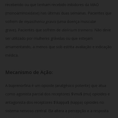
recebendo ou que tenham recebido inibidores da MAO
(monoaminoxidase) nas últimas duas semanas. Pacientes que
sofrem de
myasthenia gravis
(uma doença muscular
grave). Pacientes que sofrem de
delirium tremens
. Não deve
ser utilizado por mulheres grávidas ou que estejam
amamentando, a menos que sob estrita avaliação e indicação
médica.
Mecanismo de Ação:
A buprenorfina é um opioide (analgésico potente) que atua
como agonista parcial dos receptores $\mu$ (mu) opioides e
antagonista dos receptores $\kappa$ (kappa) opioides no
sistema nervoso central. Ela altera a percepção e a resposta