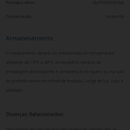
Princípio Ativo
BUPRENORFINA
Conservação
Ambiente
Armazenamento
O medicamento deverá ser armazenado em temperatura
ambiente de 15°C a 30°C. Ao recebê-lo retirá-lo da
embalagem de transporte e armazená-lo no quarto ou na sala
de preferência em um móvel de madeira. Longe de luz, calor e
umidade.
Doenças Relacionadas:
Dor crônica, dor oncológica (decorrente do câncer), dor de