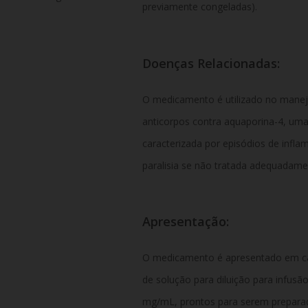
previamente congeladas).
Doenças Relacionadas:
O medicamento é utilizado no mane
anticorpos contra aquaporina-4, um
caracterizada por episódios de infl
paralisia se não tratada adequadame
Apresentação:
O medicamento é apresentado em c
de solução para diluição para infusã
mg/mL, prontos para serem preparad