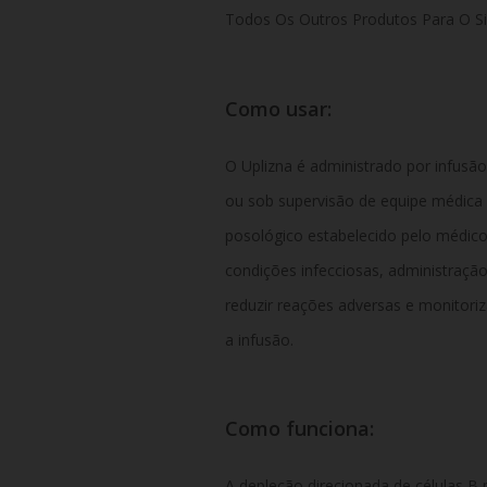
Todos Os Outros Produtos Para O Si
Como usar:
O Uplizna é administrado por infusão
ou sob supervisão de equipe médica 
posológico estabelecido pelo médico. 
condições infecciosas, administraçã
reduzir reações adversas e monitori
a infusão.
Como funciona:
A depleção direcionada de células B 