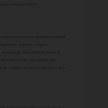
stema Nervoso Central.
 intravenosa lenta em ambiente hospitalar
capacitada, seguindo o regime
A prescrição inclui avaliação prévia de
o de medicamentos pré-infusão para
zação contínua do paciente durante e após
pelo inebilizumabe reduz a produção de