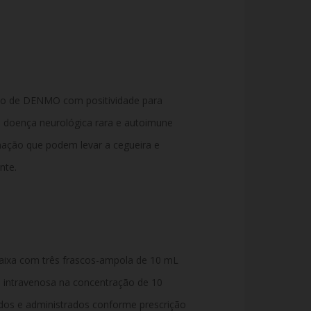
jo de DENMO com positividade para
a doença neurológica rara e autoimune
amação que podem levar a cegueira e
nte.
aixa com
três frascos-ampola de 10 mL
o intravenosa na concentração de 10
os e administrados conforme prescrição