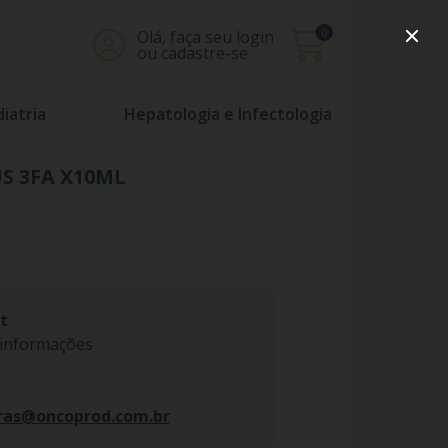
0
Olá, faça seu login
ou cadastre-se
iatria
Hepatologia e Infectologia
S 3FA X10ML
t
 informações
ras@oncoprod.com.br