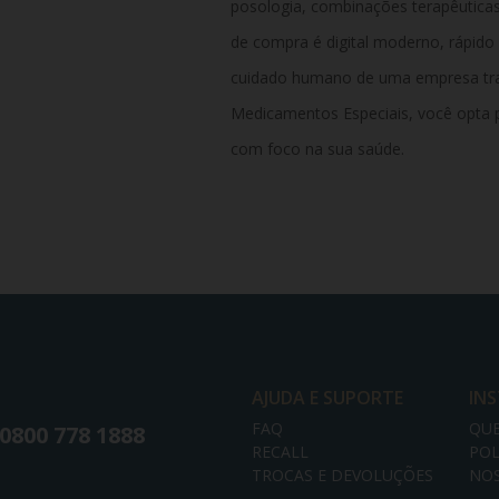
posologia, combinações terapêutica
de compra é digital moderno, rápid
cuidado humano de uma empresa trad
Medicamentos Especiais, você opta p
com foco na sua saúde.
AJUDA E SUPORTE
IN
FAQ
QU
0800 778 1888
RECALL
POL
TROCAS E DEVOLUÇÕES
NOS