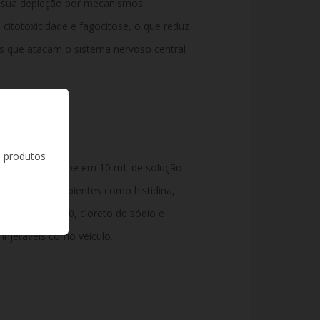
o sua depleção por mecanismos
 citotoxicidade e fagocitose, o que reduz
s que atacam o sistema nervoso central
s produtos
de inebilizumabe em 10 mL de solução
), além de excipientes como histidina,
 polissorbato 80, cloreto de sódio e
 injetáveis como veículo.