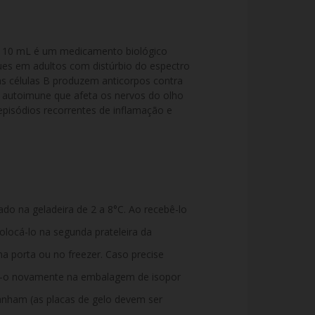
10 mL é um medicamento biológico 
ques em adultos com distúrbio do espectro 
s células B produzem anticorpos contra 
 autoimune que afeta os nervos do olho 
episódios recorrentes de inflamação e 
o na geladeira de 2 a 8°C. Ao recebê-lo
olocá-lo na segunda prateleira da
na porta ou no freezer. Caso precise
e-o novamente na embalagem de isopor
nham (as placas de gelo devem ser