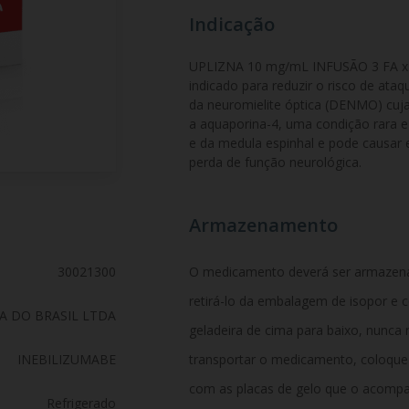
Indicação
UPLIZNA 10 mg/mL INFUSÃO 3 FA x 
indicado para reduzir o risco de ata
da neuromielite óptica (DENMO) cuja
a aquaporina-4, uma condição rara e
e da medula espinhal e pode causar 
perda de função neurológica.
Armazenamento
30021300
O medicamento deverá ser armazenad
retirá-lo da embalagem de isopor e c
 DO BRASIL LTDA
geladeira de cima para baixo, nunca 
INEBILIZUMABE
transportar o medicamento, coloqu
com as placas de gelo que o acompa
Refrigerado