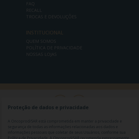
FAQ
RECALL
TROCAS E DEVOLUÇÕES
INSTITUCIONAL
QUEM SOMOS
POLÍTICA DE PRIVACIDADE
NOSSAS LOJAS
Proteção de dados e privacidade
A Oncoprod/SAR está comprometida em manter a privacidade e
segurança de todas as informações relacionadas aos dados e
informações pessoais que coletar de seus Usuários, conforme sua
Política de Privacidade. A Oncoprod/SAR recomenda expressamente