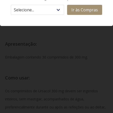
Classe Terapêutica:
Ir às Compras
Terapia Biliar / Dissolvente de Cálculos Biliares / Protetor
Hepático.
Apresentação:
Embalagem contendo 30 comprimidos de 300 mg.
Como usar:
Os comprimidos de Ursacol 300 mg devem ser ingeridos
inteiros, sem mastigar, acompanhados de água,
preferencialmente durante ou após as refeições ou ao deitar,