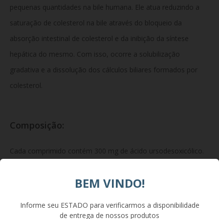
pequenas quantidades na bile humana. Ele atua reduzindo a
saturação de colesterol na bile através do bloqueio da
absorção intestinal de colesterol e da inibição da síntese
hepática do mesmo. Com isso, ocorre a solubilização
gradativa e a dissolução dos cálculos biliares formados por
colesterol.
Composição:
Cada comprimido contém 300 mg de ácido ursodesoxicólico.
Excipientes: amido, lactose monidratada, microcelulose,
BEM VINDO!
dióxido de silício, estearato de magnésio e povidona.
Informe seu ESTADO para verificarmos a disponibilidade
de entrega de nossos produtos