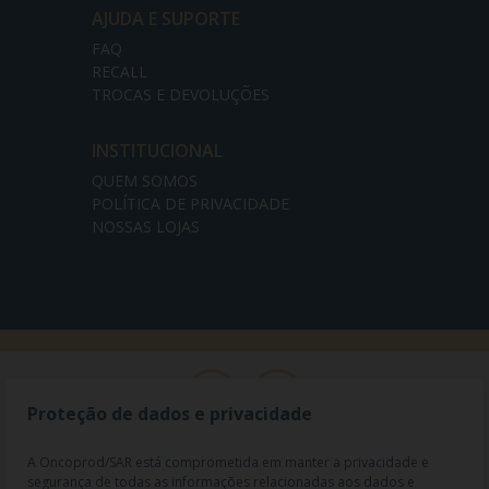
AJUDA E SUPORTE
FAQ
RECALL
TROCAS E DEVOLUÇÕES
INSTITUCIONAL
QUEM SOMOS
POLÍTICA DE PRIVACIDADE
NOSSAS LOJAS
Proteção de dados e privacidade
A Oncoprod/SAR está comprometida em manter a privacidade e
segurança de todas as informações relacionadas aos dados e