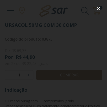
0
URSACOL 50MG COM 30 COMP
Código do produto: 03875
De: R$ 69,35
Por: R$ 44,90
em
2x
de
R$ 22,45
iguais
COMPRAR
Indicação
O Ursacol 50mg com 30 comprimidos (ácido 
ursodesoxicólico) é um tratamento hepatoprotetor e litolítico 