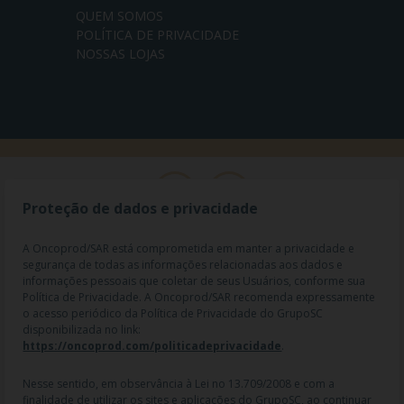
QUEM SOMOS
POLÍTICA DE PRIVACIDADE
NOSSAS LOJAS
Proteção de dados e privacidade
A Oncoprod/SAR está comprometida em manter a privacidade e
segurança de todas as informações relacionadas aos dados e
informações pessoais que coletar de seus Usuários, conforme sua
Política de Privacidade. A Oncoprod/SAR recomenda expressamente
o acesso periódico da Política de Privacidade do GrupoSC
disponibilizada no link:
https://oncoprod.com/politicadeprivacidade
.
RAZÃO SOCIAL: ONCO PROD DIST. DE PROD. HOSP. E ONCOL. LTDA |
NOME FANTASIA: SAR - MEDICAMENTOS ESPECIAIS | CNPJ:
04.307.650/0019-64 | IE: 119.242.793.110 | Endereço R: Olimpíadas, nº
Nesse sentido, em observância à Lei no 13.709/2008 e com a
100 2º andar CJ 21 22 - Vila Olímpia - SP | Cep: 04551-000 |
finalidade de utilizar os sites e aplicações do GrupoSC, ao continuar