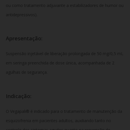
ou como tratamento adjuvante a estabilizadores de humor ou
antidepressivos).
Apresentação:
Suspensão injetável de liberação prolongada de 50 mg/0,5 mL
em seringa preenchida de dose única, acompanhada de 2
agulhas de segurança.
Indicação:
O Vegapali® é indicado para o tratamento de manutenção da
esquizofrenia em pacientes adultos, auxiliando tanto no
controle dos sintomas agudos quanto na prevenção de