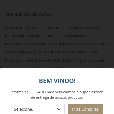
Mecanismo de Ação:
O palmitato de paliperidona é um antipsicótico atípico de
liberação prolongada. O fármaco atua bloqueando
potentemente os receptores de dopamina D2 e os receptores
de serotonina 5-HT2A no sistema nervoso central. Essa
modulação reduz a hiperatividade dopaminérgica associada
aos sintomas psicóticos e estabiliza o comportamento de
forma contínua.
BEM VINDO!
Composição:
Informe seu ESTADO para verificarmos a disponibilidade
de entrega de nossos produtos
Cada seringa preenchida de 0,5 mL contém palmitato de
paliperidona equivalente a 50 mg de paliperidona. Excipientes:
Ir às Compras