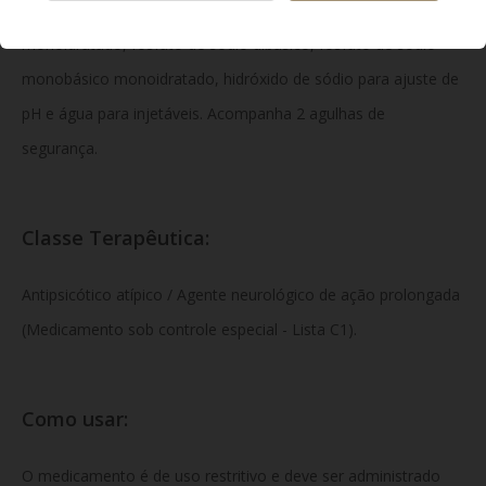
polissorbato 20, macrogol (polietilenoglicol), ácido cítrico
monoidratado, fosfato de sódio dibásico, fosfato de sódio
monobásico monoidratado, hidróxido de sódio para ajuste de
pH e água para injetáveis. Acompanha 2 agulhas de
segurança.
Classe Terapêutica:
Antipsicótico atípico / Agente neurológico de ação prolongada
(Medicamento sob controle especial - Lista C1).
Como usar:
O medicamento é de uso restritivo e deve ser administrado