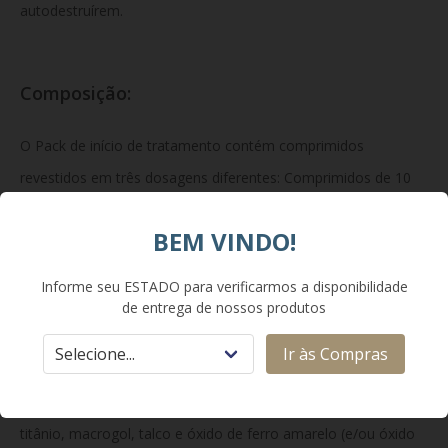
autodestruírem.
Composição:
O Pack de início de tratamento contém comprimidos
revestidos em três dosagens diferentes: Comprimidos de 10
mg: cada comprimido contém 10 mg
BEM VINDO!
de venetoclax. Comprimidos de 50 mg: cada comprimido
contém 50 mg de venetoclax. Comprimidos de 100 mg: cada
Informe seu ESTADO para verificarmos a disponibilidade
comprimido contém 100 mg
de entrega de nossos produtos
de venetoclax.
Excipientes:
copovidona, enantato
Ir às Compras
de fitonadiona, sílica coloidal anidra, estearato de magnésio,
polissorbato 80, álcool polivinílico, dióxido de
titânio, macrogol, talco e óxido de ferro amarelo (e/ou óxido