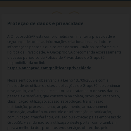
Proteção de dados e privacidade
A Oncoprod/SAR está comprometida em manter a privacidade e
segurança de todas as informações relacionadas aos dados e
informações pessoais que coletar de seus Usuários, conforme sua
Política de Privacidade. A Oncoprod/SAR recomenda expressamente
o acesso periódico da Política de Privacidade do GrupoSC
disponibilizada no link:
https://oncoprod.com/politicadeprivacidade
.
RAZÃO SOCIAL: ONCO PROD DIST. DE PROD. HOSP. E ONCOL. LTDA |
NOME FANTASIA: SAR - MEDICAMENTOS ESPECIAIS | CNPJ:
04.307.650/0019-64 | IE: 119.242.793.110 | Endereço R: Olimpíadas, nº
Nesse sentido, em observância à Lei no 13.709/2008 e com a
100 2º andar CJ 21 22 - Vila Olímpia - SP | Cep: 04551-000 |
finalidade de utilizar os sites e aplicações do GrupoSC, ao continuar
Farmacêutico responsável: Dra. Gislaine Lopes de Jesus - CRF/SP 47509
navegando, você consente e autoriza o tratamento de seus dados
| AFE: 7.60997-7 | CMVS: 355030801-477-010609-1-0.
pessoais e sensíveis, que consistem na coleta, produção, recepção,
classificação, utilização, acesso, reprodução, transmissão,
As informações contidas neste site não devem ser usadas para
distribuição, processamento, arquivamento, armazenamento,
automedicação e não substituem, em hipótese alguma, as orientações
eliminação, avaliação ou controle da informação, modificação,
dadas pelo profissional da área médica. Somente o médico está apto a
comunicação, transferência, difusão ou extração pelas empresas do
diagnosticar qualquer problema de saúde e prescrever o tratamento
GrupoSC, visando não só a utilização deste portal, como também
adequado. Ao persistirem os sintomas, um médico deverá ser
para a melhoria dos produtos e/ou serviços oferecidos pelo