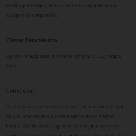
de ferro preto/óxido de ferro vermelho, dependendo da
dosagem do comprimido).
Classe Terapêutica:
Agente antineoplásico, inibidor da proteína BCL-2 (Terapia
Alvo).
Como usar:
Os comprimidos de Venclexta devem ser administrados por
via oral, uma vez ao dia, preferencialmente no mesmo
horário. Eles devem ser ingeridos inteiros junto com uma
refeição e água, sem mastigar, quebrar ou esmagar. O "Pack