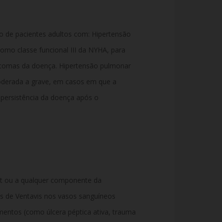
to de pacientes adultos com: Hipertensão
como classe funcional III da NYHA, para
intomas da doença. Hipertensão pulmonar
derada a grave, em casos em que a
 persistência da doença após o
rost ou a qualquer componente da
s de Ventavis nos vasos sanguíneos
entos (como úlcera péptica ativa, trauma