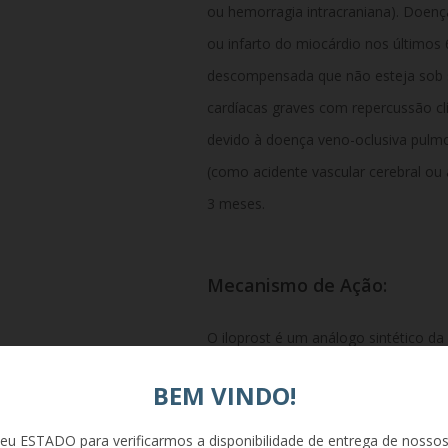
ou hemorragia intracraniana). Doença
ou infarto do miocárdio nos últimos 6
descompensada que não esteja sob su
cardíacas graves com repercussão cl
devido à doença veno-oclusiva pulmo
(como acidente vascular cerebral ou 
3 meses.
Mecanismo de Ação:
O iloprost é um análogo sintético da 
promovendo a dilatação direta do lei
BEM VINDO!
significativamente a resistência va
dos tecidos. Além disso, o mecanism
eu ESTADO para verificarmos a disponibilidade de entrega de nosso