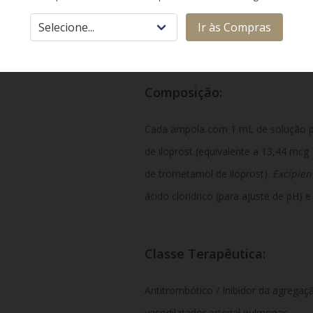
agregação plaquetária e a redução da
Ir às Compras
nos vasos sanguíneos, diminuindo a 
Composição:
Cada ampola com 1 mL de solução p
de iloprost (equivalente a 13,44 mcg
de trometamol de iloprost).
Excipien
ácido clorídrico (para ajuste de pH) e
Classe Terapêutica:
Antitrombótico / Inibidor da agregaçã
vasodilatador arterial pulmonar.