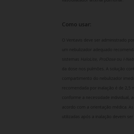
Como usar:
O Ventavis deve ser administrado por 
um nebulizador adequado recomend
sistemas
HaloLite
,
ProDose
ou
I-Ne
da dose nos pulmões. A solução con
compartimento do nebulizador imedi
recomendada por inalação é de 2,5 m
conforme a necessidade individual, a
acordo com a orientação médica. A
utilizadas após a inalação devem ser