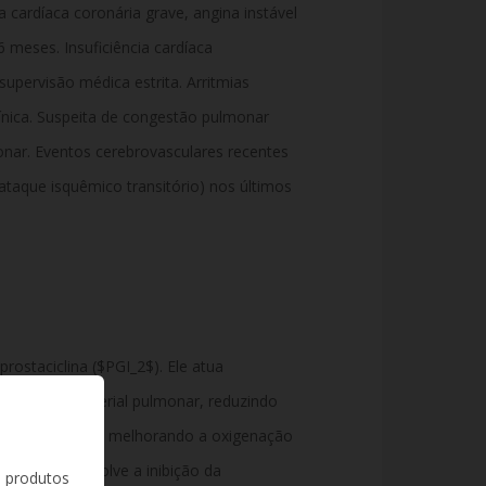
 cardíaca coronária grave, angina instável
 meses. Insuficiência cardíaca
pervisão médica estrita. Arritmias
ínica. Suspeita de congestão pulmonar
nar. Eventos cerebrovasculares recentes
ataque isquêmico transitório) nos últimos
prostaciclina ($PGI_2$). Ele atua
to vascular arterial pulmonar, reduzindo
scular pulmonar e melhorando a oxigenação
o de ação envolve a inibição da
s produtos