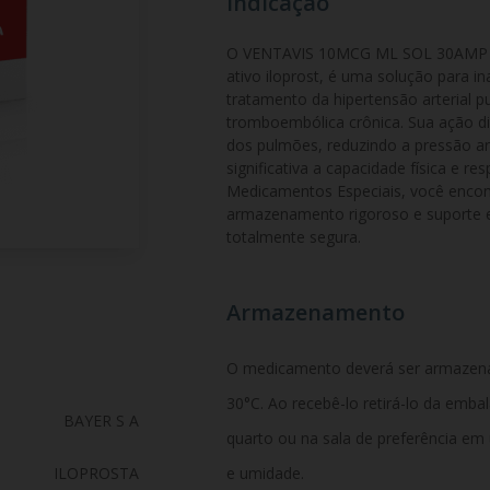
Indicação
O VENTAVIS 10MCG ML SOL 30AMP X1
ativo iloprost, é uma solução para in
tratamento da hipertensão arterial 
tromboembólica crônica. Sua ação di
dos pulmões, reduzindo a pressão ar
significativa a capacidade física e res
Medicamentos Especiais, você encont
armazenamento rigoroso e suporte 
totalmente segura.
Armazenamento
O medicamento deverá ser armazen
30°C. Ao recebê-lo retirá-lo da emb
BAYER S A
quarto ou na sala de preferência em
ILOPROSTA
e umidade.