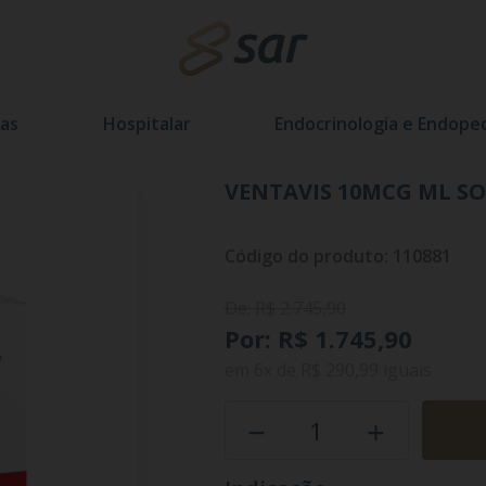
as
Hospitalar
Endocrinologia e Endoped
VENTAVIS 10MCG ML SO
Código do produto: 110881
De: R$ 2.745,90
Por: R$ 1.745,90
em
6x
de
R$ 290,99
iguais