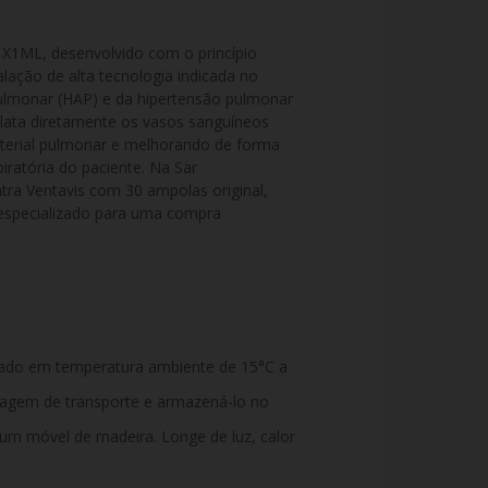
ML, desenvolvido com o princípio 
alação de alta tecnologia indicada no 
pulmonar (HAP) e da hipertensão pulmonar 
lata diretamente os vasos sanguíneos 
terial pulmonar e melhorando de forma 
piratória do paciente. Na Sar 
ra Ventavis com 30 ampolas original, 
especializado para uma compra 
ado em temperatura ambiente de 15°C a
alagem de transporte e armazená-lo no
 um móvel de madeira. Longe de luz, calor