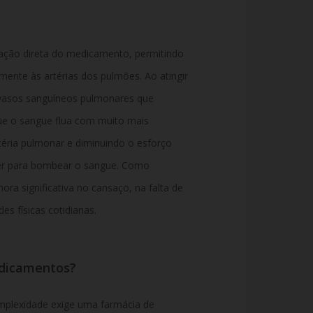
lação direta do medicamento, permitindo
mente às artérias dos pulmões. Ao atingir
os vasos sanguíneos pulmonares que
ue o sangue flua com muito mais
rtéria pulmonar e diminuindo o esforço
zer para bombear o sangue. Como
ora significativa no cansaço, na falta de
des físicas cotidianas.
edicamentos?
mplexidade exige uma farmácia de