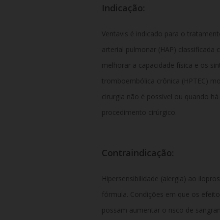
Indicação:
Ventavis é indicado para o tratamen
arterial pulmonar (HAP) classificada 
melhorar a capacidade física e os s
tromboembólica crônica (HPTEC) mo
cirurgia não é possível ou quando há
procedimento cirúrgico.
Contraindicação:
Hipersensibilidade (alergia) ao ilop
fórmula.
Condições em que os efeito
possam aumentar o risco de sangram