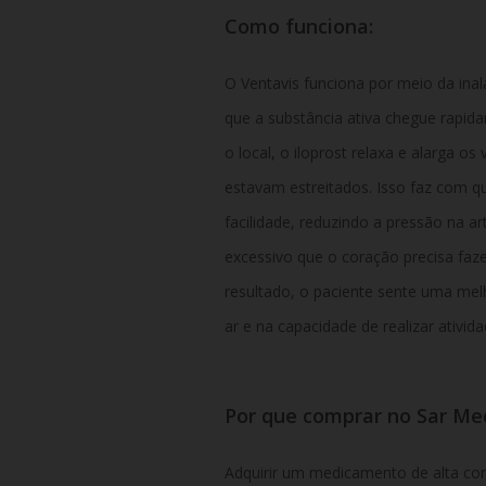
Como funciona:
O Ventavis funciona por meio da ina
que a substância ativa chegue rapida
o local, o iloprost relaxa e alarga 
estavam estreitados. Isso faz com q
facilidade, reduzindo a pressão na a
excessivo que o coração precisa fa
resultado, o paciente sente uma melh
ar e na capacidade de realizar ativida
Por que comprar no Sar M
Adquirir um medicamento de alta co