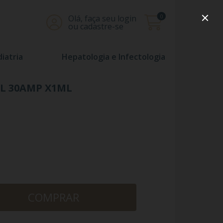
0
Olá, faça seu login
ou cadastre-se
iatria
Hepatologia e Infectologia
L 30AMP X1ML
COMPRAR