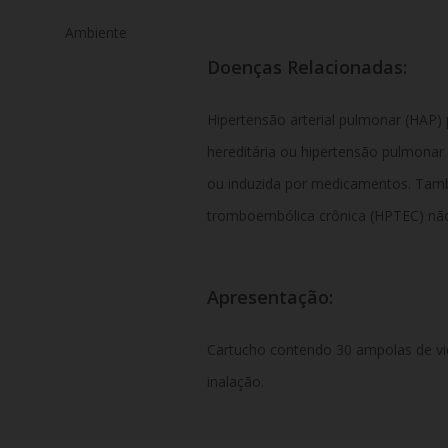
Ambiente
Doenças Relacionadas:
Hipertensão arterial pulmonar (HAP)
hereditária ou hipertensão pulmonar
ou induzida por medicamentos. Tam
tromboembólica crônica (HPTEC) não c
Apresentação:
Cartucho contendo 30 ampolas de vi
inalação.