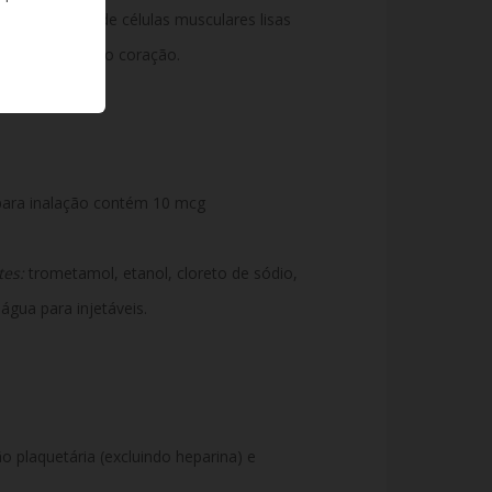
 proliferação de células musculares lisas
pressão sobre o coração.
ara inalação contém 10 mcg
tes:
trometamol, etanol, cloreto de sódio,
 água para injetáveis.
o plaquetária (excluindo heparina) e