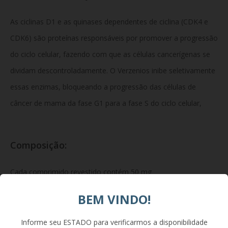
As ciclinas D1 e as quinases dependentes de ciclina (CDK4 e
CDK6) são proteínas responsáveis por promover a progressão
do ciclo celular, fazendo com que as células cancerígenas se
dividam descontroladamente. O Verzenios inibe seletivamente
essas enzimas, bloqueando a progressão das células de
câncer de mama da fase G1 para a fase S do ciclo celular,
Composição:
Cada comprimido revestido contém 50 mg
de abemaciclibe.
Excipientes:
microesferas de
BEM VINDO!
celulose microcristalina e carboxidometilcelulose sódica,
lactose monoidratada, croscarmelose sódica, dióxido de
Informe seu ESTADO para verificarmos a disponibilidade