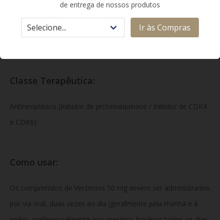
de entrega de nossos produtos
silício, estearato de
magnésio.
Revestimento:
álcool polivinílico, dióxido de
Ir às Compras
titânio, macrogol, talco.
Classe Terapêutica:
Antineoplásico (Inibidor de proteinaquinase / Inibidor de CDK4
e CDK6).
Como usar:
Os comprimidos de Verzenios 50 mg devem ser administrados
por via oral, duas vezes ao dia (geralmente pela manhã e à
noite), preferencialmente nos mesmos horários todos os dias.