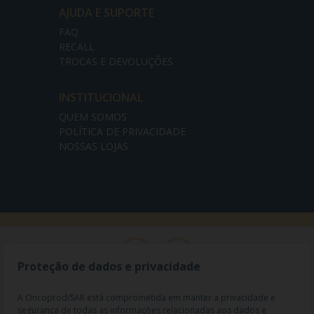
AJUDA E SUPORTE
FAQ
RECALL
TROCAS E DEVOLUÇÕES
INSTITUCIONAL
QUEM SOMOS
POLÍTICA DE PRIVACIDADE
NOSSAS LOJAS
Proteção de dados e privacidade
A Oncoprod/SAR está comprometida em manter a privacidade e
segurança de todas as informações relacionadas aos dados e