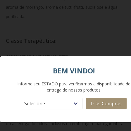
aroma de morango, aroma de tutti-frutti, sucralose e água
purificada.
Classe Terapêutica:
Antiepiléptico / Anticonvulsivante.
BEM VINDO!
Como usar:
Informe seu ESTADO para verificarmos a disponibilidade de
entrega de nossos produtos
O Vimpat solução oral deve ser tomado por via oral, duas
Ir às Compras
vezes ao dia (geralmente uma vez pela manhã e outra à
noite), com ou sem alimentos. Use sempre o copo dosador
ou a seringa dosadora inclusos na embalagem para garantir a