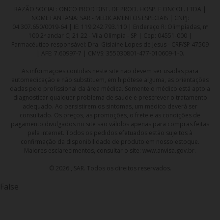
RAZÃO SOCIAL: ONCO PROD DIST. DE PROD. HOSP. E ONCOL. LTDA |
NOME FANTASIA: SAR - MEDICAMENTOS ESPECIAIS | CNPJ:
04.307.650/0019-64 | IE: 119.242.793.110 | Endereço R: Olimpíadas, nº
100 2º andar CJ 21 22 - Vila Olímpia - SP | Cep: 04551-000 |
Farmacêutico responsável: Dra. Gislaine Lopes de Jesus - CRF/SP 47509
| AFE: 7.60997-7 | CMVS: 355030801-477-010609-1-0.
As informações contidas neste site não devem ser usadas para
automedicação e não substituem, em hipótese alguma, as orientações
dadas pelo profissional da área médica. Somente o médico está apto a
diagnosticar qualquer problema de saúde e prescrever o tratamento
adequado. Ao persistirem os sintomas, um médico deverá ser
consultado. Os preços, as promoções, o frete e as condições de
pagamento divulgados no site são válidos apenas para compras feitas
pela internet. Todos os pedidos efetuados estão sujeitos à
confirmação da disponibilidade de produto em nosso estoque.
Maiores esclarecimentos, consultar o site: www.anvisa.gov.br.
© 2026 , SAR. Todos os direitos reservados.
False