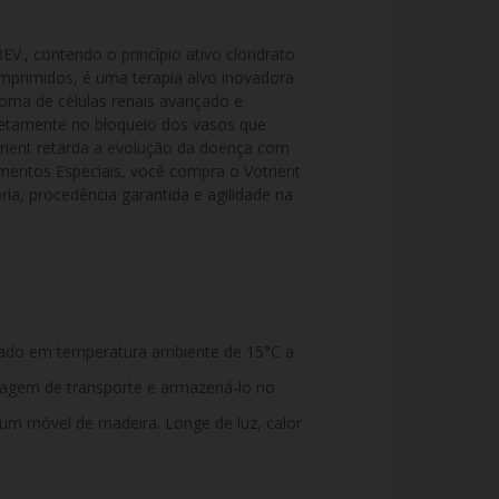
 contendo o princípio ativo cloridrato 
primidos, é uma terapia alvo inovadora 
noma de células renais avançado e 
retamente no bloqueio dos vasos que 
trient retarda a evolução da doença com 
entos Especiais, você compra o Votrient 
ria, procedência garantida e agilidade na 
ado em temperatura ambiente de 15°C a
alagem de transporte e armazená-lo no
 um móvel de madeira. Longe de luz, calor