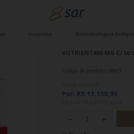
as
Hospitalar
Endocrinologia e Endoped
VOTRIENT400 MG C/ 60 
Código do produto: 00873
De: R$ 16.971,37
Por: R$ 13.150,90
em
6x
de
R$ 2.191,82
iguais