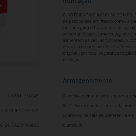
Indicação
O VOTRIENT400 MG C/ 60 COMPR. REV.,
de pazopanibe em frasco com 60 com
indicada para o tratamento de carci
sarcoma de partes moles. Agindo di
alimentam as células tumorais, o Vo
eficácia comprovada. Na Sar Medicam
original com total segurança regulató
entrega.
Armazenamento
1006811360045
O medicamento deverá ser armazen
30°C. Ao recebê-lo retirá-lo da emb
S BIOCIENCIAS S/A
quarto ou na sala de preferência em
O DE PAZOPANIBE
e umidade.