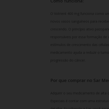
Como funciona:
O Votrient 400 mg funciona como uma
novos vasos sanguíneos para receber
crescendo. O princípio ativo pazopan
responsáveis por essa formação de 
estímulos de crescimento das célula
medicamento ajuda a reduzir o tumor 
progressão do câncer.
Por que comprar no Sar M
Adquirir o seu medicamento de alta
Especiais é contar com uma estrutur
detalhe. Escolhendo a Sar, você gara