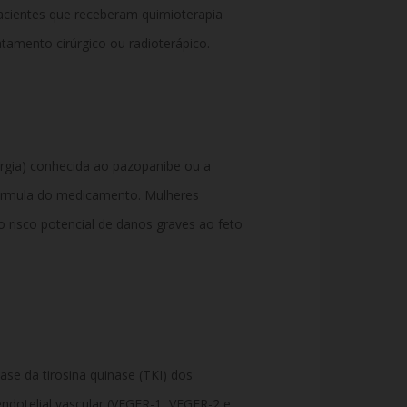
cientes que receberam quimioterapia
tamento cirúrgico ou radioterápico.
ergia) conhecida ao pazopanibe ou a
rmula do medicamento. Mulheres
risco potencial de danos graves ao feto
ase da tirosina quinase (TKI) dos
ndotelial vascular (VEGFR-1, VEGFR-2 e