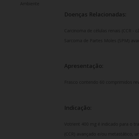
Ambiente
Doenças Relacionadas:
Carcinoma de células renais (CCR - c
Sarcoma de Partes Moles (SPM) ava
Apresentação:
Frasco contendo 60 comprimidos rev
Indicação:
Votrient 400 mg é indicado para o tr
(CCR) avançado e/ou metastático, u