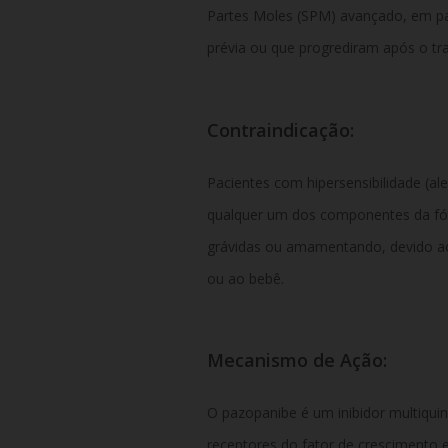
Partes Moles (SPM) avançado, em pa
prévia ou que progrediram após o tra
Contraindicação:
Pacientes com hipersensibilidade (al
qualquer um dos componentes da fó
grávidas ou amamentando, devido ao 
ou ao bebê.
Mecanismo de Ação:
O pazopanibe é um inibidor multiquin
receptores do fator de crescimento e