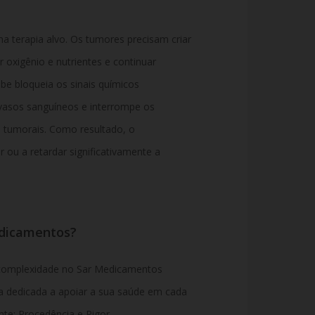
 terapia alvo. Os tumores precisam criar
 oxigênio e nutrientes e continuar
ibe bloqueia os sinais químicos
vasos sanguíneos e interrompe os
s tumorais. Como resultado, o
ou a retardar significativamente a
edicamentos?
 complexidade no Sar Medicamentos
a dedicada a apoiar a sua saúde em cada
nte:
Procedência e Rigor