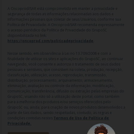
A Oncoprod/SAR está comprometida em manter a privacidade e
segurança de todas as informações relacionadas aos dados e
informações pessoais que coletar de seus Usuários, conforme sua
Política de Privacidade. A Oncoprod/SAR recomenda expressamente
o acesso periódico da Política de Privacidade do GrupoSC
disponibilizada no link:
https://oncoprod.com/politicadeprivacidade
.
RAZÃO SOCIAL: ONCO PROD DIST. DE PROD. HOSP. E ONCOL. LTDA |
NOME FANTASIA: SAR - MEDICAMENTOS ESPECIAIS | CNPJ:
04.307.650/0019-64 | IE: 119.242.793.110 | Endereço R: Olimpíadas, nº
Nesse sentido, em observância à Lei no 13.709/2008 e com a
100 2º andar CJ 21 22 - Vila Olímpia - SP | Cep: 04551-000 |
finalidade de utilizar os sites e aplicações do GrupoSC, ao continuar
Farmacêutico responsável: Dra. Gislaine Lopes de Jesus - CRF/SP 47509
navegando, você consente e autoriza o tratamento de seus dados
| AFE: 7.60997-7 | CMVS: 355030801-477-010609-1-0.
pessoais e sensíveis, que consistem na coleta, produção, recepção,
classificação, utilização, acesso, reprodução, transmissão,
As informações contidas neste site não devem ser usadas para
distribuição, processamento, arquivamento, armazenamento,
automedicação e não substituem, em hipótese alguma, as orientações
eliminação, avaliação ou controle da informação, modificação,
dadas pelo profissional da área médica. Somente o médico está apto a
comunicação, transferência, difusão ou extração pelas empresas do
diagnosticar qualquer problema de saúde e prescrever o tratamento
GrupoSC, visando não só a utilização deste portal, como também
adequado. Ao persistirem os sintomas, um médico deverá ser
para a melhoria dos produtos e/ou serviços oferecidos pelo
consultado. Os preços, as promoções, o frete e as condições de
GrupoSC ou, ainda, para criação de novos produtos desenvolvidos a
pagamento divulgados no site são válidos apenas para compras feitas
partir de tais dados, sendo respeitadas, contudo, as regras e
pela internet. Todos os pedidos efetuados estão sujeitos à
condições contidas nestes
Termos de Uso de Política de
confirmação da disponibilidade de produto em nosso estoque.
Privacidade.
Maiores esclarecimentos, consultar o site: www.anvisa.gov.br.