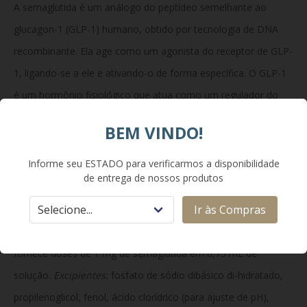
A semaglutida é um análogo do peptídeo semelhante ao
glucagon-1 (GLP-1) humano, obtido por tecnologia de DNA
recombinante. Ela age como um agonista do receptor de GLP-
1, ligando-se a ele e ativando-o de forma específica. O GLP-1
é um hormônio fisiológico que atua como um regulador do
apetite e da ingestão de alimentos nos receptores localizados
BEM VINDO!
no cérebro.
Informe seu ESTADO para verificarmos a disponibilidade
de entrega de nossos produtos
Composição:
Ir às Compras
Cada sistema de aplicação (caneta preenchida) de Wegovy
fornece doses de 1 mg de semaglutida em 0,75 mL de
solução.
Excipientes:
fosfato de sódio dibásico di-hidratado,
propilenoglicol, fenol, ácido clorídrico (para ajuste de pH),