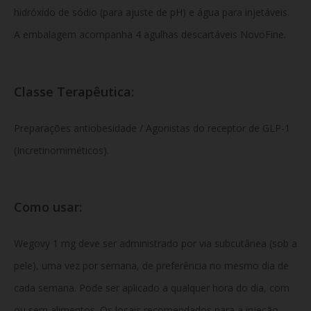
hidróxido de sódio (para ajuste de pH) e água para injetáveis.
A embalagem acompanha 4 agulhas descartáveis NovoFine.
Classe Terapêutica:
Preparações antiobesidade / Agonistas do receptor de GLP-1
(Incretinomiméticos).
Como usar:
Wegovy 1 mg deve ser administrado por via subcutânea (sob a
pele), uma vez por semana, de preferência no mesmo dia de
cada semana. Pode ser aplicado a qualquer hora do dia, com
ou sem alimentos. Os locais recomendados para a injeção