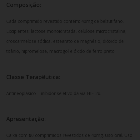
Composição:
Cada comprimido revestido contém: 40mg de belzutifano.
Excipientes: lactose monoidratada, celulose microcristalina,
croscarmelose sódica, estearato de magnésio, dióxido de
titânio, hipromelose, macrogol e óxido de ferro preto.
Classe Terapêutica:
Antineoplásico – inibidor seletivo da via HIF-2α.
Apresentação:
Caixa com
9
0 comprimidos revestidos de 40mg. Uso oral. Uso