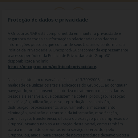
Proteção de dados e privacidade
A Oncoprod/SAR está comprometida em manter a privacidade e
segurança de todas as informações relacionadas aos dados e
informações pessoais que coletar de seus Usuários, conforme sua
Política de Privacidade. A Oncoprod/SAR recomenda expressamente
o acesso periódico da Política de Privacidade do GrupoSC
disponibilizada no link:
https://oncoprod.com/politicadeprivacidade
.
RAZÃO SOCIAL: ONCO PROD DIST. DE PROD. HOSP. E ONCOL. LTDA |
NOME FANTASIA: SAR - MEDICAMENTOS ESPECIAIS | CNPJ:
04.307.650/0019-64 | IE: 119.242.793.110 | Endereço R: Olimpíadas, nº
Nesse sentido, em observância à Lei no 13.709/2008 e com a
100 2º andar CJ 21 22 - Vila Olímpia - SP | Cep: 04551-000 |
finalidade de utilizar os sites e aplicações do GrupoSC, ao continuar
Farmacêutico responsável: Dra. Gislaine Lopes de Jesus - CRF/SP 47509
navegando, você consente e autoriza o tratamento de seus dados
| AFE: 7.60997-7 | CMVS: 355030801-477-010609-1-0.
pessoais e sensíveis, que consistem na coleta, produção, recepção,
classificação, utilização, acesso, reprodução, transmissão,
As informações contidas neste site não devem ser usadas para
distribuição, processamento, arquivamento, armazenamento,
automedicação e não substituem, em hipótese alguma, as orientações
eliminação, avaliação ou controle da informação, modificação,
dadas pelo profissional da área médica. Somente o médico está apto a
comunicação, transferência, difusão ou extração pelas empresas do
diagnosticar qualquer problema de saúde e prescrever o tratamento
GrupoSC, visando não só a utilização deste portal, como também
adequado. Ao persistirem os sintomas, um médico deverá ser
para a melhoria dos produtos e/ou serviços oferecidos pelo
consultado. Os preços, as promoções, o frete e as condições de
GrupoSC ou, ainda, para criação de novos produtos desenvolvidos a