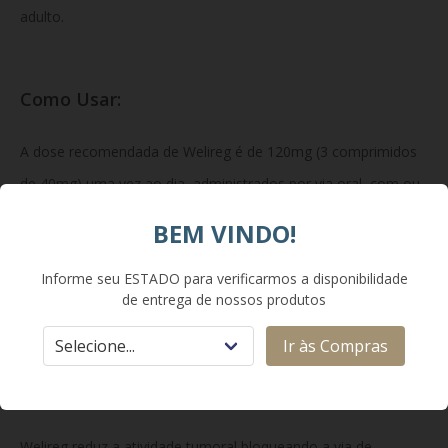
adulto.
Como Usar:
A dose recomendada de Welireg é de 120mg (3 comprimidos
de 40mg) uma vez ao dia, administrados por via oral, com ou
sem alimentos. Os comprimidos devem ser ingeridos inteiros,
BEM VINDO!
sem mastigar ou partir. O tratamento deve ser supervisionado
Informe seu ESTADO para verificarmos a disponibilidade
por um médico com experiência em oncologia ou doenças
de entrega de nossos produtos
raras.
Ir às Compras
Como Funciona:
Welireg reduz a atividade tumoral bloqueando a via de