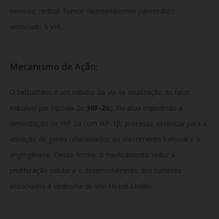
nervoso central. Tumor neuroendócrino pancreático
associado à VHL.
Mecanismo de Ação:
O belzutifano é um inibidor da via de sinalização do fator
induzível por hipóxia-2α (
HIF-2α
). Ele atua impedindo a
dimerização de HIF-2α com HIF-1β, processo essencial para a
ativação de genes relacionados ao crescimento tumoral e à
angiogênese. Dessa forma, o medicamento reduz a
proliferação celular e o desenvolvimento dos tumores
associados à síndrome de von Hippel-Lindau.