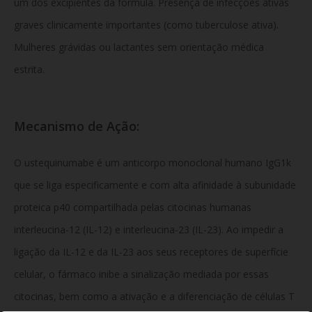
um dos excipientes da fórmula. Presença de infecções ativas
graves clinicamente importantes (como tuberculose ativa).
Mulheres grávidas ou lactantes sem orientação médica
estrita.
Mecanismo de Ação:
O ustequinumabe é um anticorpo monoclonal humano IgG1k
que se liga especificamente e com alta afinidade à subunidade
proteica p40 compartilhada pelas citocinas humanas
interleucina-12 (IL-12) e interleucina-23 (IL-23). Ao impedir a
ligação da IL-12 e da IL-23 aos seus receptores de superfície
celular, o fármaco inibe a sinalização mediada por essas
citocinas, bem como a ativação e a diferenciação de células T