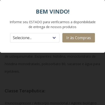
auxiliares (Th1 e Th17), reduzindo os processos inflamatórios
BEM VINDO!
e a cascata imunológica associada às doenças autoimunes de
pele e trato gastrointestinal.
Informe seu ESTADO para verificarmos a disponibilidade
de entrega de nossos produtos
Composição:
Ir às Compras
Cada seringa preenchida de 1 mL contém 90 mg
de ustequinumabe. Excipientes: histidina, monocloridrato de
histidina monoidratado, polissorbato 80, sacarose e água para
injetáveis.
Classe Terapêutica:
Imunossupressor / Anticorpo monoclonal / Agente biológico