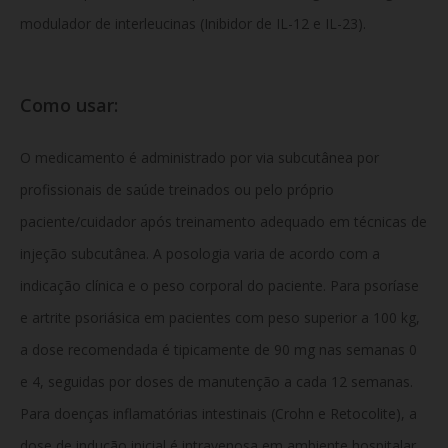
modulador de interleucinas (Inibidor de IL-12 e IL-23).
Como usar:
O medicamento é administrado por via subcutânea por
profissionais de saúde treinados ou pelo próprio
paciente/cuidador após treinamento adequado em técnicas de
injeção subcutânea. A posologia varia de acordo com a
indicação clínica e o peso corporal do paciente. Para psoríase
e artrite psoriásica em pacientes com peso superior a 100 kg,
a dose recomendada é tipicamente de 90 mg nas semanas 0
e 4, seguidas por doses de manutenção a cada 12 semanas.
Para doenças inflamatórias intestinais (Crohn e Retocolite), a
dose de indução inicial é intravenosa em ambiente hospitalar,