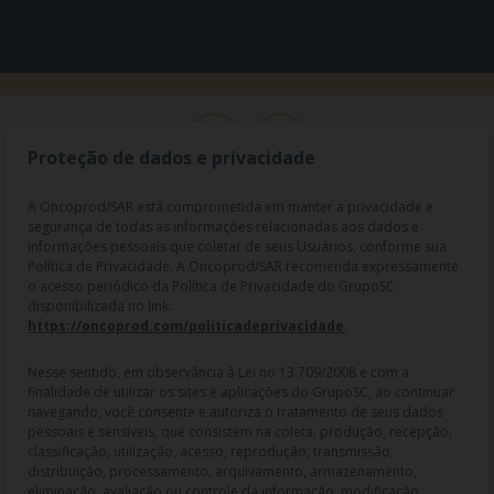
Proteção de dados e privacidade
A Oncoprod/SAR está comprometida em manter a privacidade e
segurança de todas as informações relacionadas aos dados e
informações pessoais que coletar de seus Usuários, conforme sua
Política de Privacidade. A Oncoprod/SAR recomenda expressamente
o acesso periódico da Política de Privacidade do GrupoSC
disponibilizada no link:
https://oncoprod.com/politicadeprivacidade
.
RAZÃO SOCIAL: ONCO PROD DIST. DE PROD. HOSP. E ONCOL. LTDA |
NOME FANTASIA: SAR - MEDICAMENTOS ESPECIAIS | CNPJ:
04.307.650/0019-64 | IE: 119.242.793.110 | Endereço R: Olimpíadas, nº
Nesse sentido, em observância à Lei no 13.709/2008 e com a
100 2º andar CJ 21 22 - Vila Olímpia - SP | Cep: 04551-000 |
finalidade de utilizar os sites e aplicações do GrupoSC, ao continuar
Farmacêutico responsável: Dra. Gislaine Lopes de Jesus - CRF/SP 47509
navegando, você consente e autoriza o tratamento de seus dados
| AFE: 7.60997-7 | CMVS: 355030801-477-010609-1-0.
pessoais e sensíveis, que consistem na coleta, produção, recepção,
classificação, utilização, acesso, reprodução, transmissão,
As informações contidas neste site não devem ser usadas para
distribuição, processamento, arquivamento, armazenamento,
automedicação e não substituem, em hipótese alguma, as orientações
eliminação, avaliação ou controle da informação, modificação,