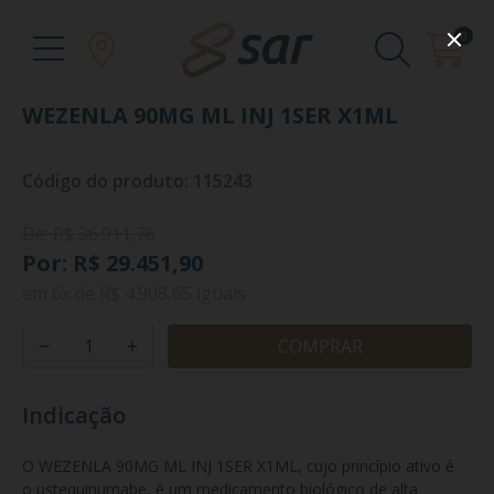
0
WEZENLA 90MG ML INJ 1SER X1ML
Código do produto: 115243
De: R$ 36.911,76
Por: R$ 29.451,90
em
6x
de
R$ 4.908,65
iguais
COMPRAR
Indicação
O WEZENLA 90MG ML INJ 1SER X1ML, cujo princípio ativo é 
o ustequinumabe, é um medicamento biológico de alta 