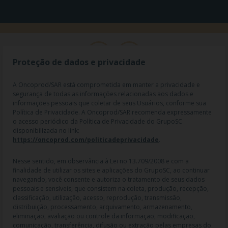
Proteção de dados e privacidade
A Oncoprod/SAR está comprometida em manter a privacidade e
segurança de todas as informações relacionadas aos dados e
informações pessoais que coletar de seus Usuários, conforme sua
Política de Privacidade. A Oncoprod/SAR recomenda expressamente
o acesso periódico da Política de Privacidade do GrupoSC
disponibilizada no link:
https://oncoprod.com/politicadeprivacidade
.
RAZÃO SOCIAL: ONCO PROD DIST. DE PROD. HOSP. E ONCOL. LTDA |
NOME FANTASIA: SAR - MEDICAMENTOS ESPECIAIS | CNPJ:
04.307.650/0019-64 | IE: 119.242.793.110 | Endereço R: Olimpíadas, nº
Nesse sentido, em observância à Lei no 13.709/2008 e com a
100 2º andar CJ 21 22 - Vila Olímpia - SP | Cep: 04551-000 |
finalidade de utilizar os sites e aplicações do GrupoSC, ao continuar
Farmacêutico responsável: Dra. Gislaine Lopes de Jesus - CRF/SP 47509
navegando, você consente e autoriza o tratamento de seus dados
| AFE: 7.60997-7 | CMVS: 355030801-477-010609-1-0.
pessoais e sensíveis, que consistem na coleta, produção, recepção,
classificação, utilização, acesso, reprodução, transmissão,
As informações contidas neste site não devem ser usadas para
distribuição, processamento, arquivamento, armazenamento,
automedicação e não substituem, em hipótese alguma, as orientações
eliminação, avaliação ou controle da informação, modificação,
dadas pelo profissional da área médica. Somente o médico está apto a
comunicação, transferência, difusão ou extração pelas empresas do