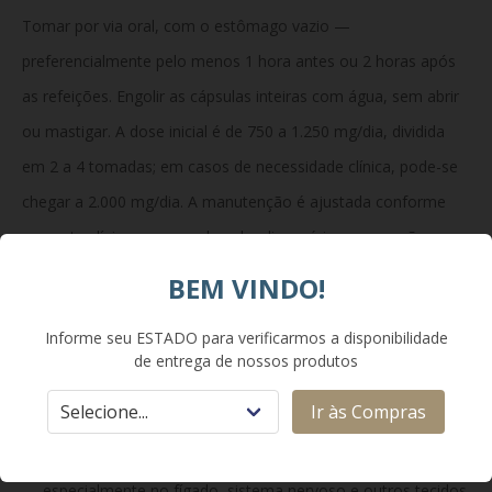
Tomar por via oral, com o estômago vazio —
preferencialmente pelo menos 1 hora antes ou 2 horas após
as refeições. Engolir as cápsulas inteiras com água, sem abrir
ou mastigar. A dose inicial é de 750 a 1.250 mg/dia, dividida
em 2 a 4 tomadas; em casos de necessidade clínica, pode-se
chegar a 2.000 mg/dia. A manutenção é ajustada conforme
resposta clínica, exames de cobre livre sérico e excreção
urinária.
BEM VINDO!
Informe seu ESTADO para verificarmos a disponibilidade
Como Funciona:
de entrega de nossos produtos
Ir às Compras
Ao promover a eliminação do cobre acumulado, WILLENTINE
reduz os efeitos tóxicos que esse metal causa no organismo
— especialmente no fígado, sistema nervoso e outros tecidos