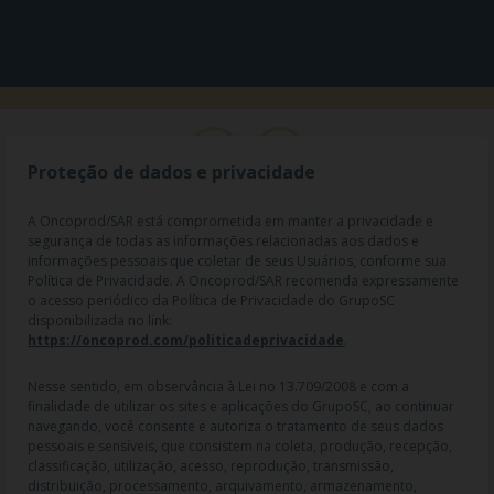
Proteção de dados e privacidade
A Oncoprod/SAR está comprometida em manter a privacidade e
segurança de todas as informações relacionadas aos dados e
informações pessoais que coletar de seus Usuários, conforme sua
Política de Privacidade. A Oncoprod/SAR recomenda expressamente
o acesso periódico da Política de Privacidade do GrupoSC
disponibilizada no link:
https://oncoprod.com/politicadeprivacidade
.
RAZÃO SOCIAL: ONCO PROD DIST. DE PROD. HOSP. E ONCOL. LTDA |
NOME FANTASIA: SAR - MEDICAMENTOS ESPECIAIS | CNPJ:
04.307.650/0019-64 | IE: 119.242.793.110 | Endereço R: Olimpíadas, nº
Nesse sentido, em observância à Lei no 13.709/2008 e com a
100 2º andar CJ 21 22 - Vila Olímpia - SP | Cep: 04551-000 |
finalidade de utilizar os sites e aplicações do GrupoSC, ao continuar
Farmacêutico responsável: Dra. Gislaine Lopes de Jesus - CRF/SP 47509
navegando, você consente e autoriza o tratamento de seus dados
| AFE: 7.60997-7 | CMVS: 355030801-477-010609-1-0.
pessoais e sensíveis, que consistem na coleta, produção, recepção,
classificação, utilização, acesso, reprodução, transmissão,
As informações contidas neste site não devem ser usadas para
distribuição, processamento, arquivamento, armazenamento,