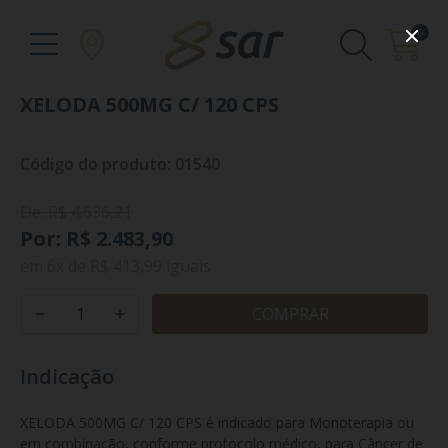
0
XELODA 500MG C/ 120 CPS
Código do produto: 01540
De: R$ 4.636,21
Por: R$ 2.483,90
em
6x
de
R$ 413,99
iguais
COMPRAR
Indicação
XELODA 500MG C/ 120 CPS é indicado para Monoterapia ou 
em combinação, conforme protocolo médico, para Câncer de 