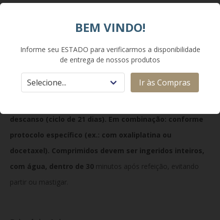
Terapêutica
:
Antineoplásico — antimetabólito oral pró-
fármaco de fluoropirimidina.
BEM VINDO!
Informe seu ESTADO para verificarmos a disponibilidade
de entrega de nossos produtos
Como Usar:
Ir às Compras
Monoterapia: 1 250 mg/m² duas vezes ao dia (manhã e
noite), por 14 dias seguidos, seguido de 7 dias de
descanso (ciclo de 21 dias). Em combinação: conforme
protocolo específico (ex.: com oxaliplatina ou
docetaxel). Comprimidos devem ser ingeridos inteiros,
com água, dentro de 30
minutos após refeição, evitando
partir ou mastigar.