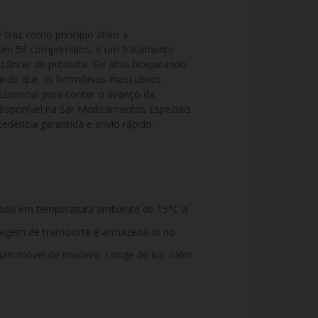
raz como princípio ativo a 
m 56 comprimidos, é um tratamento 
câncer de próstata. Ele atua bloqueando 
indo que os hormônios masculinos 
ssencial para conter o avanço da 
disponível na Sar Medicamentos Especiais 
edência garantida e envio rápido.
ado em temperatura ambiente de 15°C a
alagem de transporte e armazená-lo no
 um móvel de madeira. Longe de luz, calor