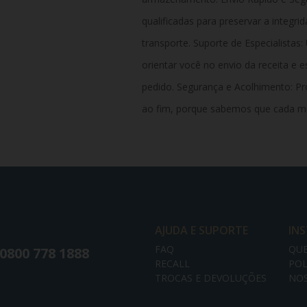
qualificadas para preservar a integ
transporte. Suporte de Especialistas
orientar você no envio da receita e e
pedido. Segurança e Acolhimento:
Pro
ao fim, porque sabemos que cada mi
AJUDA E SUPORTE
IN
FAQ
QU
0800 778 1888
RECALL
POL
TROCAS E DEVOLUÇÕES
NOS