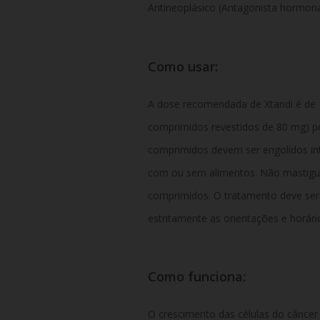
Antineoplásico (Antagonista hormonal
Como usar:
A dose recomendada de Xtandi é de 
comprimidos revestidos de 80 mg) por
comprimidos devem ser engolidos i
com ou sem alimentos. Não mastigue
comprimidos. O tratamento deve ser 
estritamente as orientações e horár
Como funciona:
O crescimento das células do câncer