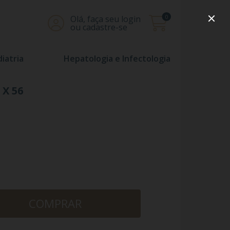
0
Olá, faça seu login
ou cadastre-se
iatria
Hepatologia e Infectologia
X 56
COMPRAR