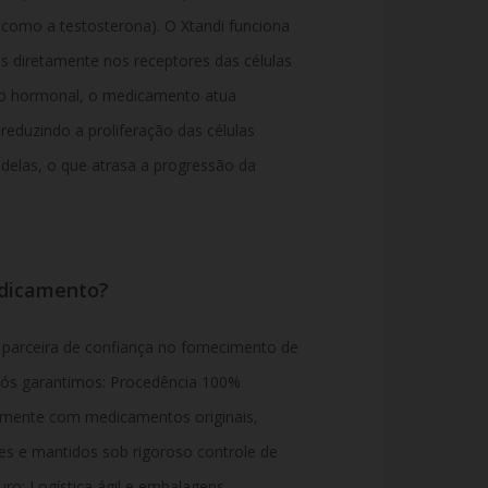
como a testosterona). O Xtandi funciona
 diretamente nos receptores das células
ulo hormonal, o medicamento atua
eduzindo a proliferação das células
 delas, o que atrasa a progressão da
edicamento?
parceira de confiança no fornecimento de
Nós garantimos:
Procedência 100%
mente com medicamentos originais,
es e mantidos sob rigoroso controle de
o: Logística ágil e embalagens