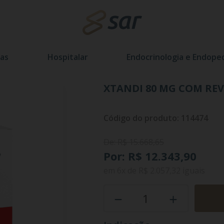
as
Hospitalar
Endocrinologia e Endoped
XTANDI 80 MG COM REV 
Código do produto: 114474
De: R$ 15.668,65
Por: R$ 12.343,90
em
6x
de
R$ 2.057,32
iguais