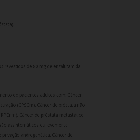
stata).
 revestidos de 80 mg de enzalutamida.
amento de pacientes adultos com: Câncer
castração (CPSCm). Câncer de próstata não
(CRPCnm). Câncer de próstata metastático
 são assintomáticos ou levemente
e privação androgenética. Câncer de