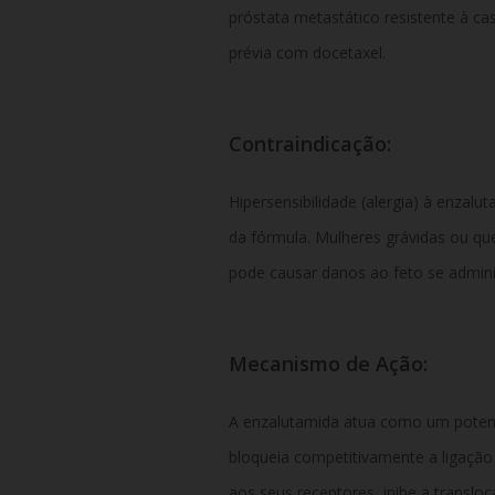
próstata metastático resistente à c
prévia com docetaxel.
Contraindicação:
Hipersensibilidade (alergia) à enza
da fórmula. Mulheres grávidas ou q
pode causar danos ao feto se admini
Mecanismo de Ação:
A enzalutamida atua como um potente
bloqueia competitivamente a ligaçã
aos seus receptores, inibe a translo