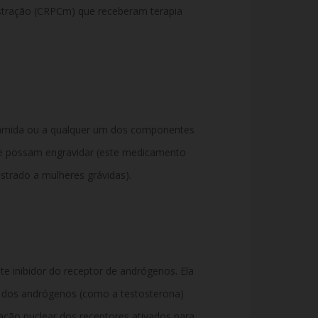
astração (CRPCm) que receberam terapia
lutamida ou a qualquer um dos componentes
ue possam engravidar (este medicamento
strado a mulheres grávidas).
 inibidor do receptor de andrógenos. Ela
o dos andrógenos (como a testosterona)
cação nuclear dos receptores ativados para