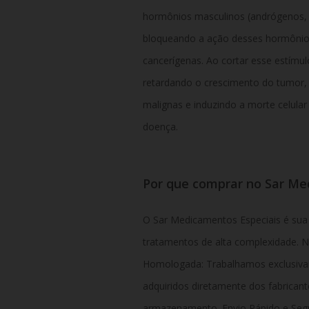
hormônios masculinos (andrógenos, 
bloqueando a ação desses hormônios
cancerígenas. Ao cortar esse estím
retardando o crescimento do tumor, r
malignas e induzindo a morte celular
doença.
Por que comprar no Sar M
O Sar Medicamentos Especiais é sua 
tratamentos de alta complexidade. 
Homologada: Trabalhamos exclusiva
adquiridos diretamente dos fabricant
armazenamento. Envio Rápido e Segur