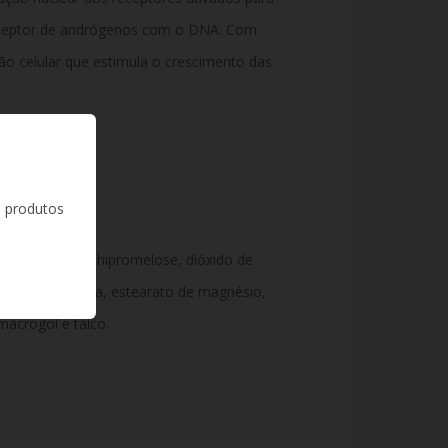
eceptor de andrógenos com o DNA. Com
ção celular que estimula o crescimento das
s produtos
80 mg
o succinato de hipromelose, dióxido de
oscarmelose sódica, estearato de magnésio,
 macrogol e talco.