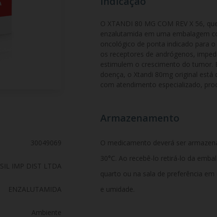
Indicação
O XTANDI 80 MG COM REV X 56, que t
enzalutamida em uma embalagem co
oncológico de ponta indicado para o 
os receptores de andrógenos, imped
estimulem o crescimento do tumor. E
doença, o Xtandi 80mg original está 
com atendimento especializado, proc
Armazenamento
30049069
O medicamento deverá ser armazen
30°C. Ao recebê-lo retirá-lo da emb
IL IMP DIST LTDA
quarto ou na sala de preferência em
ENZALUTAMIDA
e umidade.
Ambiente