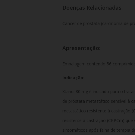
Doenças Relacionadas:
Câncer de próstata (carcinoma de pró
Apresentação:
Embalagem contendo 56 comprimidos
Indicação:
Xtandi 80 mg é indicado para o trat
de próstata metastático sensível à 
metastático resistente à castração 
resistente à castração (CRPCm) que
sintomáticos após falha de terapia d