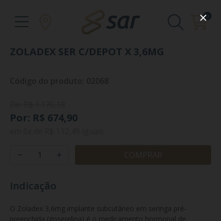
0
ZOLADEX SER C/DEPOT X 3,6MG
Código do produto: 02068
De: R$ 1.170,18
Por: R$ 674,90
em
6x
de
R$ 112,49
iguais
COMPRAR
Indicação
O Zoladex 3,6mg implante subcutâneo em seringa pré-
preenchida (goserelina) é o medicamento hormonal de 