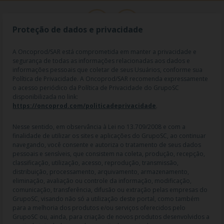
Proteção de dados e privacidade
A Oncoprod/SAR está comprometida em manter a privacidade e
segurança de todas as informações relacionadas aos dados e
informações pessoais que coletar de seus Usuários, conforme sua
Política de Privacidade. A Oncoprod/SAR recomenda expressamente
o acesso periódico da Política de Privacidade do GrupoSC
disponibilizada no link:
https://oncoprod.com/politicadeprivacidade
.
RAZÃO SOCIAL: ONCO PROD DIST. DE PROD. HOSP. E ONCOL. LTDA |
NOME FANTASIA: SAR - MEDICAMENTOS ESPECIAIS | CNPJ:
04.307.650/0019-64 | IE: 119.242.793.110 | Endereço R: Olimpíadas, nº
Nesse sentido, em observância à Lei no 13.709/2008 e com a
100 2º andar CJ 21 22 - Vila Olímpia - SP | Cep: 04551-000 |
finalidade de utilizar os sites e aplicações do GrupoSC, ao continuar
Farmacêutico responsável: Dra. Gislaine Lopes de Jesus - CRF/SP 47509
navegando, você consente e autoriza o tratamento de seus dados
| AFE: 7.60997-7 | CMVS: 355030801-477-010609-1-0.
pessoais e sensíveis, que consistem na coleta, produção, recepção,
classificação, utilização, acesso, reprodução, transmissão,
As informações contidas neste site não devem ser usadas para
distribuição, processamento, arquivamento, armazenamento,
automedicação e não substituem, em hipótese alguma, as orientações
eliminação, avaliação ou controle da informação, modificação,
dadas pelo profissional da área médica. Somente o médico está apto a
comunicação, transferência, difusão ou extração pelas empresas do
diagnosticar qualquer problema de saúde e prescrever o tratamento
GrupoSC, visando não só a utilização deste portal, como também
adequado. Ao persistirem os sintomas, um médico deverá ser
para a melhoria dos produtos e/ou serviços oferecidos pelo
consultado. Os preços, as promoções, o frete e as condições de
GrupoSC ou, ainda, para criação de novos produtos desenvolvidos a