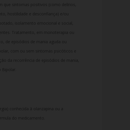
m que sintomas positivos (como delírios,
to, hostilidade e desconfiança) e/ou
otado, isolamento emocional e social,
entes. Tratamento, em monoterapia ou
to, de episódios de mania aguda ou
polar, com ou sem sintomas psicóticos e
ão da recorrência de episódios de mania,
 Bipolar.
ergia) conhecida à olanzapina ou a
órmula do medicamento.