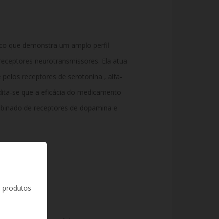
ico que demonstra um amplo perfil
receptores neurotransmissores. Ela atua
pelos receptores de serotonina , alfa-
dita-se que a eficácia do medicamento
binado de receptores de dopamina e
s produtos
10 mg
ona, lactose