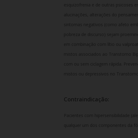
esquizofrenia e de outras psicoses e
alucinações, alterações do pensamen
sintomas negativos (como afeto emb
pobreza de discurso) sejam proemin
em combinação com lítio ou valproa
mistos associados ao Transtorno Bi
com ou sem ciclagem rápida. Prevenç
mistos ou depressivos no Transtorno
Contraindicação:
Pacientes com hipersensibilidade (al
qualquer um dos componentes da f