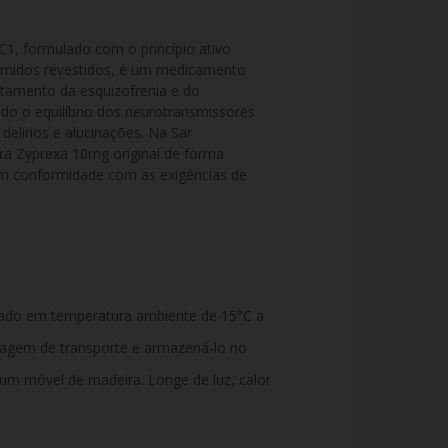
, formulado com o princípio ativo 
imidos revestidos, é um medicamento 
ratamento da esquizofrenia e do 
ndo o equilíbrio dos neurotransmissores 
delírios e alucinações. Na Sar 
a Zyprexa 10mg original de forma 
em conformidade com as exigências de 
ado em temperatura ambiente de 15°C a
alagem de transporte e armazená-lo no
 um móvel de madeira. Longe de luz, calor