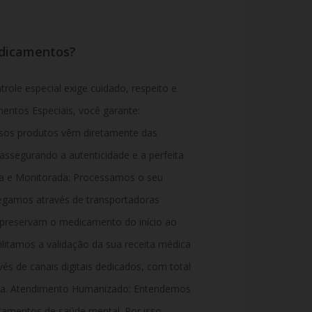
edicamentos?
ole especial exige cuidado, respeito e
mentos Especiais, você garante:
sos produtos vêm diretamente das
 assegurando a autenticidade e a perfeita
ra e Monitorada: Processamos o seu
egamos através de transportadoras
e preservam o medicamento do início ao
ilitamos a validação da sua receita médica
vés de canais digitais dedicados, com total
ca. Atendimento Humanizado:
Entendemos
atamentos de saúde mental. Por isso,