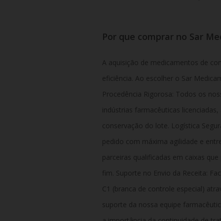
Por que comprar no Sar M
A aquisição de medicamentos de contr
eficiência. Ao escolher o Sar Medica
Procedência Rigorosa: Todos os nos
indústrias farmacêuticas licenciadas,
conservação do lote. Logística Segu
pedido com máxima agilidade e entr
parceiras qualificadas em caixas qu
fim. Suporte no Envio da Receita: Fac
C1 (branca de controle especial) atra
suporte da nossa equipe farmacêuti
a importância da continuidade de tr