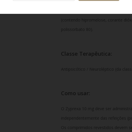
monoidratada, hidroxipropilcellulose
celulose microcristalina e mistura d
(contendo hipromelose, corante dióxid
polissorbato 80).
Classe Terapêutica:
Antipsicótico / Neuroléptico (da class
Como usar:
O Zyprexa 10 mg deve ser administrad
independentemente das refeições (p
Os comprimidos revestidos devem se