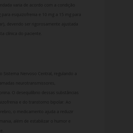
mendada varia de acordo com a condição
 para esquizofrenia e 10 mg a 15 mg para
ar), devendo ser rigorosamente ajustada
 clínica do paciente.
o Sistema Nervoso Central, regulando a
chamadas neurotransmissores,
nina. O desequilíbrio dessas substâncias
zofrenia e do transtorno bipolar. Ao
cérebro, o medicamento ajuda a reduzir
 mania, além de estabilizar o humor e
e.