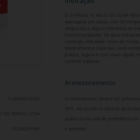
Indicação
O ZYPREXA 10 MG C/ 30 COMP REV C1
olanzapina em caixas com 30 compr
antipsicótico atípico referência no t
transtorno bipolar. Ele atua restaura
cerebrais, reduzindo crises de mania, 
Medicamentos Especiais, você compr
prática, segura e com envio rápido 
controle especial.
Armazenamento
1126000210329
O medicamento deverá ser armazen
30°C. Ao recebê-lo retirá-lo da emb
LY DO BRASIL LTDA
quarto ou na sala de preferência em
OLANZAPINA
e umidade.