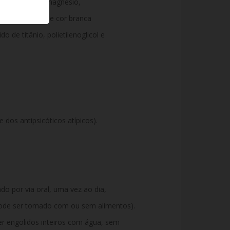
, estearato de magnésio,
e revestimento de cor branca
o de titânio, polietilenoglicol e
e dos antipsicóticos atípicos).
o por via oral, uma vez ao dia,
ode ser tomado com ou sem alimentos).
r engolidos inteiros com água, sem