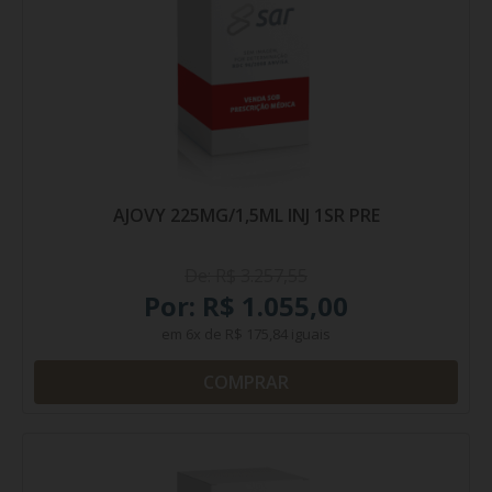
AJOVY 225MG/1,5ML INJ 1SR PRE
De: R$ 3.257,55
Por: R$ 1.055,00
em
6x
de
R$ 175,84
iguais
COMPRAR