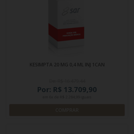
KESIMPTA 20 MG 0,4 ML INJ 1CAN
De: R$ 16.479,44
Por: R$ 13.709,90
em
6x
de
R$ 2.284,99
iguais
COMPRAR