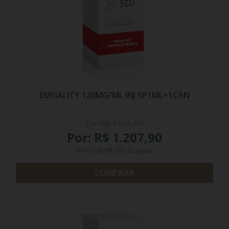
EMGALITY 120MG/ML INJ SP1ML+1CAN
De: R$ 1.545,04
Por: R$ 1.207,90
em
6x
de
R$ 201,32
iguais
COMPRAR