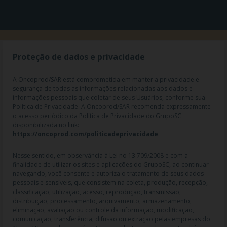
Proteção de dados e privacidade
A Oncoprod/SAR está comprometida em manter a privacidade e
segurança de todas as informações relacionadas aos dados e
informações pessoais que coletar de seus Usuários, conforme sua
Política de Privacidade. A Oncoprod/SAR recomenda expressamente
o acesso periódico da Política de Privacidade do GrupoSC
disponibilizada no link:
https://oncoprod.com/politicadeprivacidade
.
RAZÃO SOCIAL: ONCO PROD DIST. DE PROD. HOSP. E ONCOL. LTDA |
Nesse sentido, em observância à Lei no 13.709/2008 e com a
NOME FANTASIA: SAR - MEDICAMENTOS ESPECIAIS | CNPJ:
finalidade de utilizar os sites e aplicações do GrupoSC, ao continuar
04.307.650/0019-64 | IE: 119.242.793.110 | Endereço R: Olimpíadas, nº
navegando, você consente e autoriza o tratamento de seus dados
100 2º andar CJ 21 22 - Vila Olímpia - SP | Cep: 04551-000 |
pessoais e sensíveis, que consistem na coleta, produção, recepção,
Farmacêutico responsável: Dra. Gislaine Lopes de Jesus - CRF/SP 47509
classificação, utilização, acesso, reprodução, transmissão,
| AFE: 7.60997-7 | CMVS: 355030801-477-010609-1-0.
distribuição, processamento, arquivamento, armazenamento,
eliminação, avaliação ou controle da informação, modificação,
As informações contidas neste site não devem ser usadas para
comunicação, transferência, difusão ou extração pelas empresas do
automedicação e não substituem, em hipótese alguma, as orientações